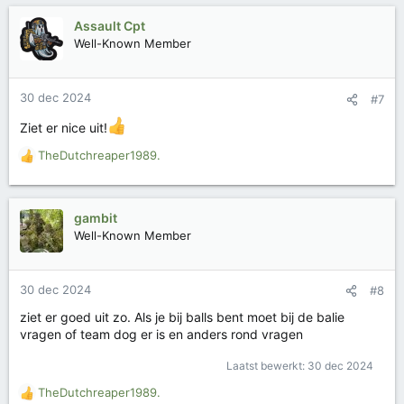
a
r
Assault Cpt
d
Well-Known Member
e
r
i
30 dec 2024
#7
n
g
Ziet er nice uit!
e
n
TheDutchreaper1989.
W
:
a
a
r
gambit
d
Well-Known Member
e
r
i
30 dec 2024
#8
n
g
ziet er goed uit zo. Als je bij balls bent moet bij de balie
e
vragen of team dog er is en anders rond vragen
n
:
Laatst bewerkt:
30 dec 2024
TheDutchreaper1989.
W