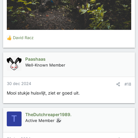
David Racz
W
a
a
r
Paashaas
d
Well-Known Member
e
r
i
30 dec 2024
#18
n
g
Mooi stukje huisvlijt, ziet er goed uit.
e
n
:
TheDutchreaper1989.
T
Active Member