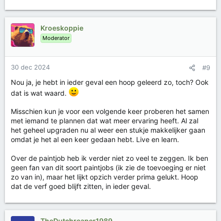
a
a
r
Kroeskoppie
d
Moderator
e
r
i
30 dec 2024
#9
n
g
Nou ja, je hebt in ieder geval een hoop geleerd zo, toch? Ook
e
dat is wat waard.
n
:
Misschien kun je voor een volgende keer proberen het samen
met iemand te plannen dat wat meer ervaring heeft. Al zal
het geheel upgraden nu al weer een stukje makkelijker gaan
omdat je het al een keer gedaan hebt. Live en learn.
Over de paintjob heb ik verder niet zo veel te zeggen. Ik ben
geen fan van dit soort paintjobs (ik zie de toevoeging er niet
zo van in), maar het lijkt opzich verder prima gelukt. Hoop
dat de verf goed blijft zitten, in ieder geval.
TheDutchreaper1989.