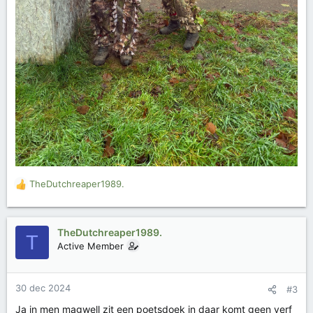
TheDutchreaper1989.
W
a
a
r
TheDutchreaper1989.
T
d
Active Member
e
r
i
30 dec 2024
#3
n
g
Ja in men magwell zit een poetsdoek in daar komt geen verf