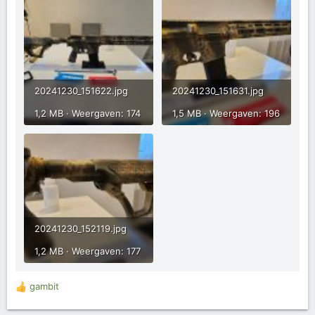
20241230_151622.jpg
20241230_151631.jpg
1,2 MB · Weergaven: 174
1,5 MB · Weergaven: 196
20241230_152119.jpg
1,2 MB · Weergaven: 177
gambit
W
a