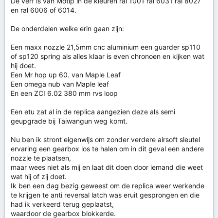
De verf is van Motip in de kleuren ral 1001 ral 6031 ral 8027
en ral 6006 of 6014.
De onderdelen welke erin gaan zijn:
Een maxx nozzle 21,5mm cnc aluminium een guarder sp110
of sp120 spring als alles klaar is even chronoen en kijken wat
hij doet.
Een Mr hop up 60. van Maple Leaf
Een omega nub van Maple leaf
En een ZCI 6.02 380 mm rvs loop
Een etu zat al in de replica aangezien deze als semi
geupgrade bij Taiwangun weg komt.
Nu ben ik stront eigenwijs om zonder verdere airsoft sleutel
ervaring een gearbox los te halen om in dit geval een andere
nozzle te plaatsen,
maar wees niet als mij en laat dit doen door iemand die weet
wat hij of zij doet.
Ik ben een dag bezig geweest om de replica weer werkende
te krijgen te anti reversal latch was eruit gesprongen en die
had ik verkeerd terug geplaatst,
waardoor de gearbox blokkerde.