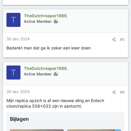
a
a
r
TheDutchreaper1989.
T
d
Active Member
e
r
i
30 dec 2024
#5
n
g
Bedankt man dat ga ik zeker een keer doen
e
n
:
TheDutchreaper1989.
T
Active Member
30 dec 2024
#6
Mijn replica opzich is af een nieuwe sling en Eotech
cloon/replica 558+G33 zijn in aantocht.
Bijlagen