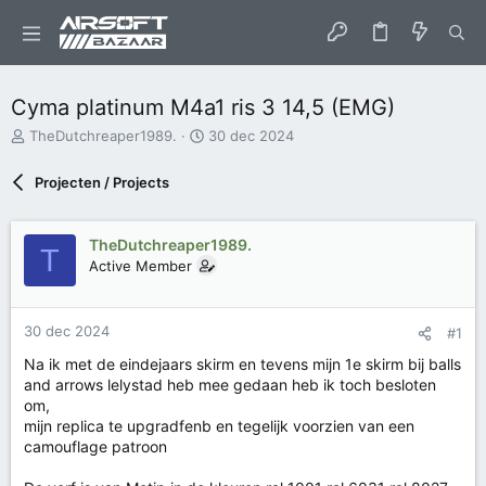
Cyma platinum M4a1 ris 3 14,5 (EMG)
O
S
TheDutchreaper1989.
30 dec 2024
n
t
d
a
Projecten / Projects
e
r
r
t
w
d
TheDutchreaper1989.
T
e
a
Active Member
r
t
p
u
s
m
t
30 dec 2024
#1
a
Na ik met de eindejaars skirm en tevens mijn 1e skirm bij balls
r
and arrows lelystad heb mee gedaan heb ik toch besloten
t
om,
e
mijn replica te upgradfenb en tegelijk voorzien van een
r
camouflage patroon