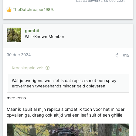
Laatst bewerkt:
30 dec 2024
TheDutchreaper1989.
W
a
a
r
gambit
d
Well-Known Member
e
r
i
30 dec 2024
#15
n
g
e
Kroeskoppie zei:
n
:
Wat je overigens wel ziet is dat replica's met een spray
eroverheen tweedehands minder geld opleveren.
mee eens.
Maar ik spuit al mijn replica's omdat ik toch voor het minder
opvallen ga, draag ook altijd wel een leaf suit of een ghillie