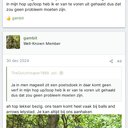
e
in mijn hop up/loop heb ik er van te voren uit gehaald dus dat
n
zou geen probleem moeten zijn.
:
gambit
W
a
a
r
gambit
d
Well-Known Member
e
r
i
30 dec 2024
#4
n
g
e
TheDutchreaper1989. zei:
n
:
Ja in men magwell zit een poetsdoek in daar komt geen
verf in mijn hop up/loop heb ik er van te voren uit gehaald
dus dat zou geen probleem moeten zijn.
ah top lekker bezig. ons team komt heel vaak bij balls and
arrows lelystad. Je kan altijd bij ons aanhaken