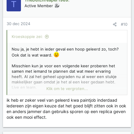
T
Active Member
30 dec 2024
#10
Kroeskoppie zei:
Nou ja, je hebt in ieder geval een hoop geleerd zo, toch?
Ook dat is wat waard.
Misschien kun je voor een volgende keer proberen het
samen met iemand te plannen dat wat meer ervaring
heeft. Al zal het geheel upgraden nu al weer een stukje
makkelijker gaan omdat je het al een keer gedaan hebt.
Live en learn.
Klik om te vergroten...
Over de paintjob heb ik verder niet zo veel te zeggen. Ik
ik heb er zeker veel van geleerd kwa paintjob inderdaad
ben geen fan van dit soort paintjobs (ik zie de toevoeging
iedereen zijn eigen keuze dat het goed blijft zitten ook in ook
er niet zo van in), maar het lijkt opzich verder prima gelukt.
en anders jammer dan gebruiks sporen op een replica geven
Hoop dat de verf goed blijft zitten, in ieder geval.
ook een mooi effect.