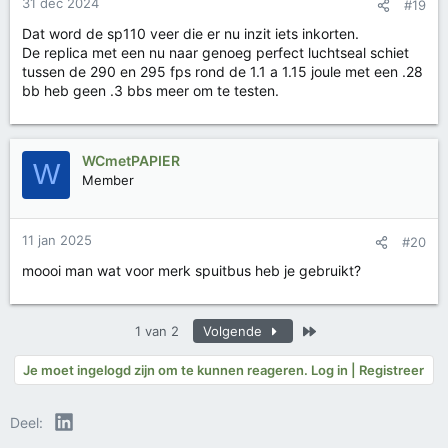
31 dec 2024
#19
Dat word de sp110 veer die er nu inzit iets inkorten.
De replica met een nu naar genoeg perfect luchtseal schiet
tussen de 290 en 295 fps rond de 1.1 a 1.15 joule met een .28
bb heb geen .3 bbs meer om te testen.
WCmetPAPIER
W
Member
11 jan 2025
#20
moooi man wat voor merk spuitbus heb je gebruikt?
Laatste
1 van 2
Volgende
Je moet ingelogd zijn om te kunnen reageren. Log in | Registreer
LinkedIn
Deel: