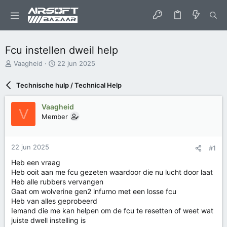
Fcu instellen dweil help
O
S
Vaagheid
22 jun 2025
n
t
d
a
Technische hulp / Technical Help
e
r
r
t
Vaagheid
w
d
V
Member
e
a
r
t
p
u
s
m
22 jun 2025
#1
t
Heb een vraag
a
Heb ooit aan me fcu gezeten waardoor die nu lucht door laat
r
Heb alle rubbers vervangen
t
e
Gaat om wolverine gen2 infurno met een losse fcu
r
Heb van alles geprobeerd
Iemand die me kan helpen om de fcu te resetten of weet wat
juiste dwell instelling is