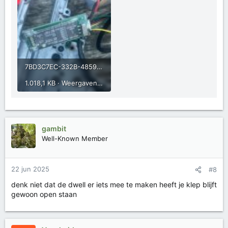
7BD3C7EC-332B-4859-9AF9-DC9DD766A247.jpeg
1.018,1 KB · Weergaven: 110
gambit
Well-Known Member
22 jun 2025
#8
denk niet dat de dwell er iets mee te maken heeft je klep blijft
gewoon open staan