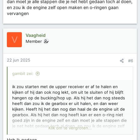
dan moet je alle stappen die je net hebt gedaan toch al doen,
en zou ik de engine zelf open maken en o-ringen gaan
vervangen
Vaagheid
V
Member
22 jun 2025
#6
gambit zei:
ik zou starten met de upper receiver er af te halen en
kijken of hij dan ook nog lekt, om uit te sluiten of hij blijft
hangen op de bucking/hop up. Als hij het dan nog steeds
heeft dan zou ik de gearbox er uit halen, en dan weer
kijken. Heeft hij het dan nog dan haal de de engine uit de
gearbox. Als hij het dan nog heeft kan er een o-ring niet
goed zijn in de engine zelf en dan moet je alle stappen die
je net hebt gedaan toch al doen, en zou ik de engine zelf
Klik om te vergroten...
open maken en o-ringen gaan vervangen
Heb ik gedaan