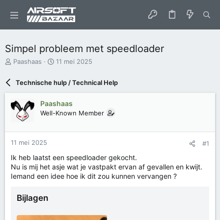
Simpel probleem met speedloader
O
S
Paashaas
11 mei 2025
n
t
d
a
Technische hulp / Technical Help
e
r
r
t
Paashaas
w
d
Well-Known Member
e
a
r
t
p
u
s
m
11 mei 2025
#1
t
Ik heb laatst een speedloader gekocht.
a
Nu is mij het asje wat je vastpakt ervan af gevallen en kwijt.
r
Iemand een idee hoe ik dit zou kunnen vervangen ?
t
e
r
Bijlagen