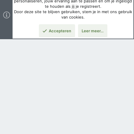
personaliseren, jouw ervaring aan te passen en om je ingelogd
te houden als jij je registreert.
Door deze site te blijven gebruiken, stem je in met ons gebruik
van cookies.
Accepteren
Leer meer…
Boven
Nederlands
Voorwaarden en regels
Privacybeleid
Help
Hoofdpagina
Copyright ©
2026 Airsoft Bazaar All Rights Reserved