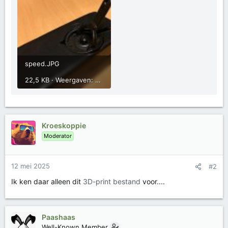
speed.JPG
22,5 KB · Weergaven: 118
Kroeskoppie
Moderator
12 mei 2025
#2
Ik ken daar alleen dit
3D-print bestand
voor....
Paashaas
Well-Known Member