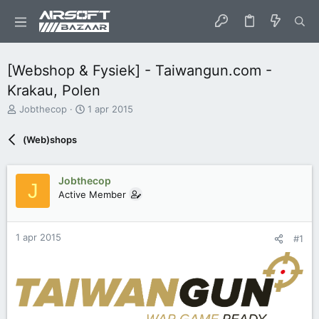
[Webshop & Fysiek] - Taiwangun.com -
Krakau, Polen
O
S
Jobthecop
1 apr 2015
n
t
d
a
(Web)shops
e
r
r
t
w
d
Jobthecop
J
e
a
Active Member
r
t
p
u
s
m
t
1 apr 2015
#1
a
r
t
e
r