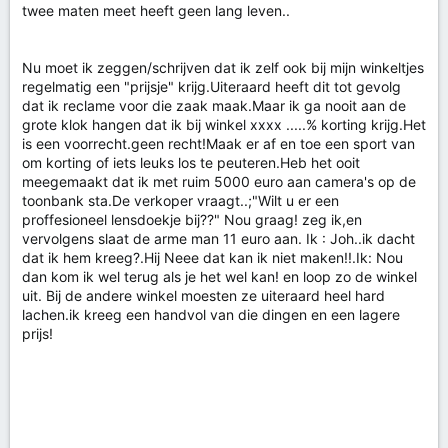
twee maten meet heeft geen lang leven..
Nu moet ik zeggen/schrijven dat ik zelf ook bij mijn winkeltjes
regelmatig een "prijsje" krijg.Uiteraard heeft dit tot gevolg
dat ik reclame voor die zaak maak.Maar ik ga nooit aan de
grote klok hangen dat ik bij winkel xxxx .....% korting krijg.Het
is een voorrecht.geen recht!Maak er af en toe een sport van
om korting of iets leuks los te peuteren.Heb het ooit
meegemaakt dat ik met ruim 5000 euro aan camera's op de
toonbank sta.De verkoper vraagt..;"Wilt u er een
proffesioneel lensdoekje bij??" Nou graag! zeg ik,en
vervolgens slaat de arme man 11 euro aan. Ik : Joh..ik dacht
dat ik hem kreeg?.Hij Neee dat kan ik niet maken!!.Ik: Nou
dan kom ik wel terug als je het wel kan! en loop zo de winkel
uit. Bij de andere winkel moesten ze uiteraard heel hard
lachen.ik kreeg een handvol van die dingen en een lagere
prijs!