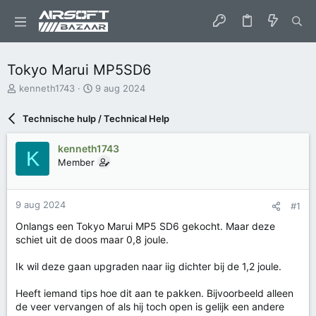
Tokyo Marui MP5SD6
O
S
kenneth1743
9 aug 2024
n
t
d
a
Technische hulp / Technical Help
e
r
r
t
kenneth1743
w
d
K
Member
e
a
r
t
p
u
s
m
9 aug 2024
#1
t
Onlangs een Tokyo Marui MP5 SD6 gekocht. Maar deze
a
schiet uit de doos maar 0,8 joule.
r
t
e
Ik wil deze gaan upgraden naar iig dichter bij de 1,2 joule.
r
Heeft iemand tips hoe dit aan te pakken. Bijvoorbeeld alleen
de veer vervangen of als hij toch open is gelijk een andere