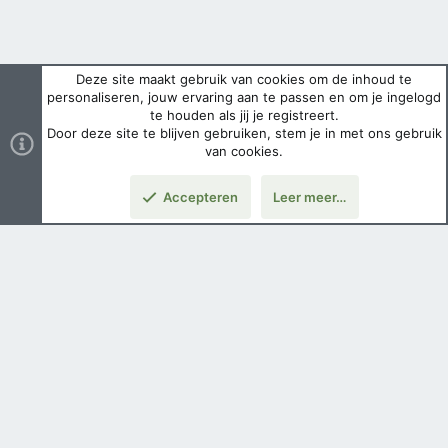
Deze site maakt gebruik van cookies om de inhoud te
personaliseren, jouw ervaring aan te passen en om je ingelogd
te houden als jij je registreert.
Door deze site te blijven gebruiken, stem je in met ons gebruik
van cookies.
Accepteren
Leer meer…
Nederlands
Voorwaarden en regels
Privacybeleid
Help
Hoofdpagina
Copyright ©
2026 Airsoft Bazaar All Rights Reserved