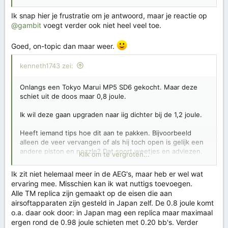
Ik snap hier je frustratie om je antwoord, maar je reactie op
@gambit
voegt verder ook niet heel veel toe.
Goed, on-topic dan maar weer.
kenneth1743 zei:
Onlangs een Tokyo Marui MP5 SD6 gekocht. Maar deze
schiet uit de doos maar 0,8 joule.
Ik wil deze gaan upgraden naar iig dichter bij de 1,2 joule.
Heeft iemand tips hoe dit aan te pakken. Bijvoorbeeld
alleen de veer vervangen of als hij toch open is gelijk een
andere piston en nozzle? Dat soort weetjes en adviezen.
Klik om te vergroten...
Alvast bedankt.
Ik zit niet helemaal meer in de AEG's, maar heb er wel wat
ervaring mee. Misschien kan ik wat nuttigs toevoegen.
Alle TM replica zijn gemaakt op de eisen die aan
airsoftapparaten zijn gesteld in Japan zelf. De 0.8 joule komt
o.a. daar ook door: in Japan mag een replica maar maximaal
ergen rond de 0.98 joule schieten met 0.20 bb's. Verder