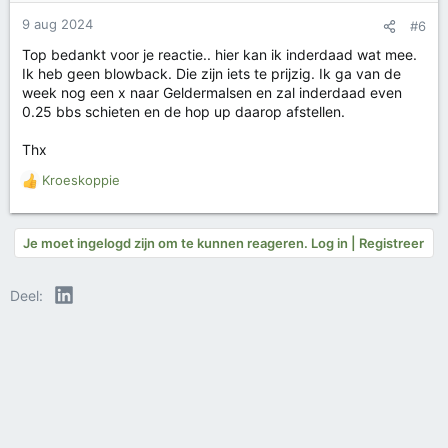
9 aug 2024
#6
Top bedankt voor je reactie.. hier kan ik inderdaad wat mee.
Ik heb geen blowback. Die zijn iets te prijzig. Ik ga van de
week nog een x naar Geldermalsen en zal inderdaad even
0.25 bbs schieten en de hop up daarop afstellen.
Thx
Kroeskoppie
W
a
a
r
Je moet ingelogd zijn om te kunnen reageren. Log in | Registreer
d
e
LinkedIn
Deel:
r
i
n
g
e
n
: