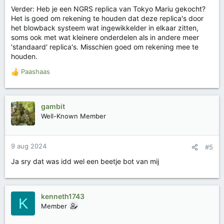
Verder: Heb je een NGRS replica van Tokyo Mariu gekocht?
Het is goed om rekening te houden dat deze replica's door
het blowback systeem wat ingewikkelder in elkaar zitten,
soms ook met wat kleinere onderdelen als in andere meer
'standaard' replica's. Misschien goed om rekening mee te
houden.
Paashaas
W
a
a
r
gambit
d
Well-Known Member
e
r
i
9 aug 2024
#5
n
g
Ja sry dat was idd wel een beetje bot van mij
e
n
:
kenneth1743
K
Member