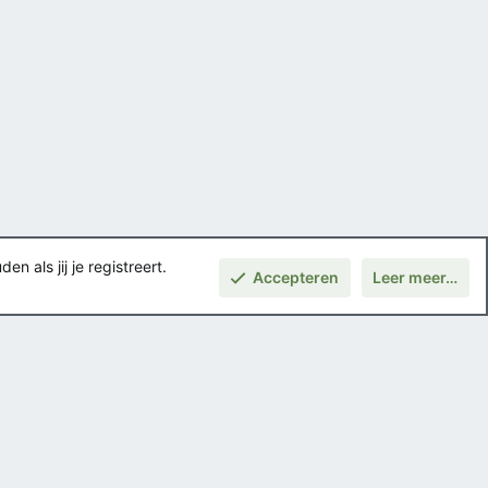
 als jij je registreert.
Accepteren
Leer meer…
Boven
Voorwaarden en regels
Privacybeleid
Help
Hoofdpagina