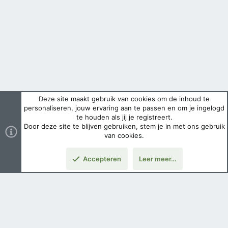
Deze site maakt gebruik van cookies om de inhoud te
personaliseren, jouw ervaring aan te passen en om je ingelogd
te houden als jij je registreert.
Door deze site te blijven gebruiken, stem je in met ons gebruik
van cookies.
Accepteren
Leer meer…
Boven
Nederlands
Voorwaarden en regels
Privacybeleid
Help
Hoofdpagina