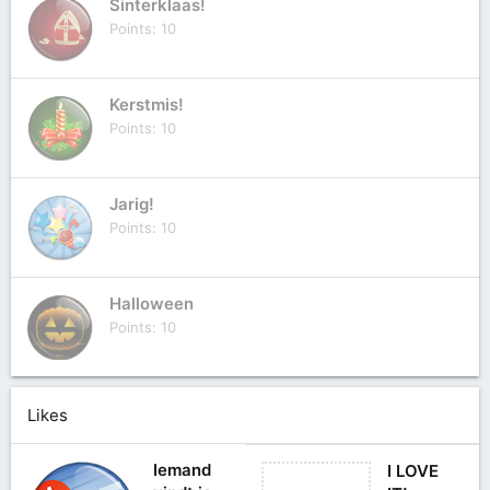
Sinterklaas!
Points
10
Kerstmis!
Points
10
Jarig!
Points
10
Halloween
Points
10
Likes
Iemand
I LOVE