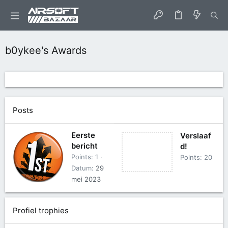
b0ykee's Awards
Posts
Eerste
Verslaaf
bericht
d!
Points
1
Points
20
Datum
29
mei 2023
Profiel trophies