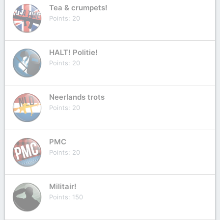
Tea & crumpets!
Points
20
HALT! Politie!
Points
20
Neerlands trots
Points
20
PMC
Points
20
Militair!
Points
150