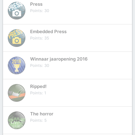
Press
Points
30
Embedded Press
Points
35
Winnaar jaaropening 2016
Points
30
Ripped!
Points
1
The horror
Points
5