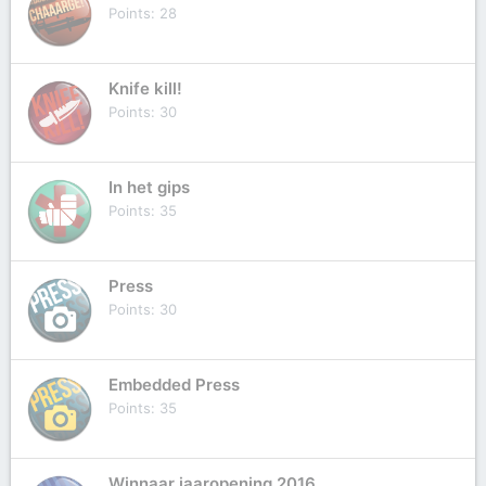
Points
28
Knife kill!
Points
30
In het gips
Points
35
Press
Points
30
Embedded Press
Points
35
Winnaar jaaropening 2016