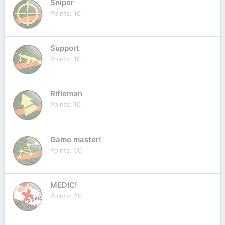
Sniper
Points
10
Support
Points
10
Rifleman
Points
10
Game master!
Points
50
MEDIC!
Points
20