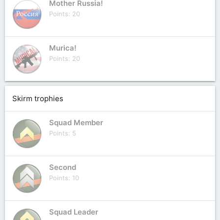
Mother Russia!
Points
20
Murica!
Points
20
Skirm trophies
Squad Member
Points
5
Second
Points
10
Squad Leader