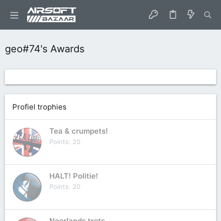
geo#74's Awards
Profiel trophies
Tea & crumpets!
Points
20
HALT! Politie!
Points
20
Neerlands trots