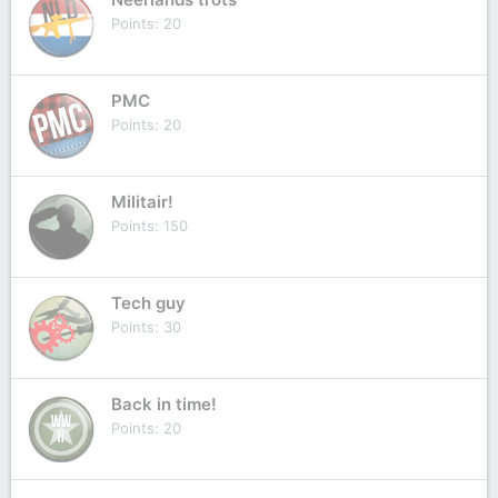
Points
20
PMC
Points
20
Militair!
Points
150
Tech guy
Points
30
Back in time!
Points
20