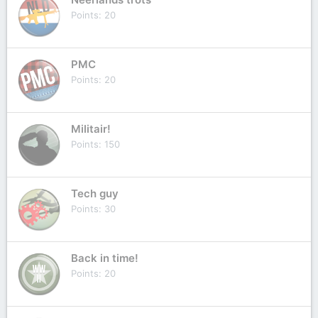
Points
20
PMC
Points
20
Militair!
Points
150
Tech guy
Points
30
Back in time!
Points
20