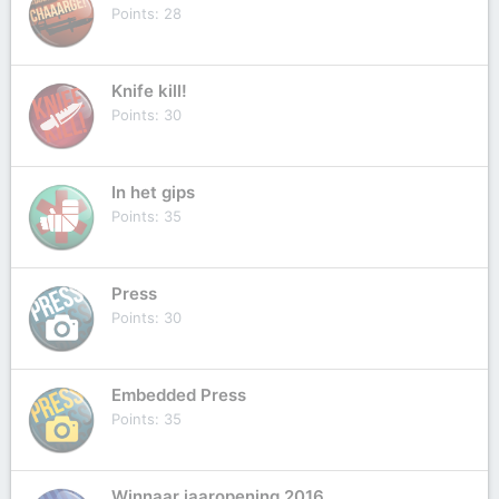
Points
28
Knife kill!
Points
30
In het gips
Points
35
Press
Points
30
Embedded Press
Points
35
Winnaar jaaropening 2016