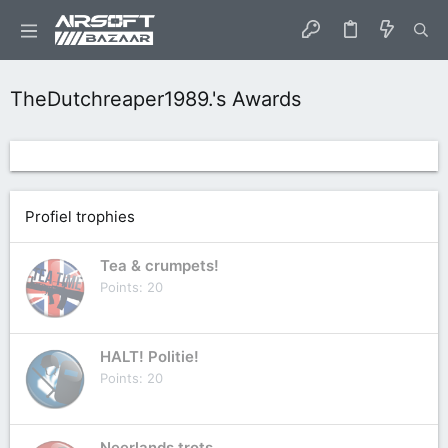
TheDutchreaper1989.'s Awards
Profiel trophies
Tea & crumpets!
Points
20
HALT! Politie!
Points
20
Neerlands trots