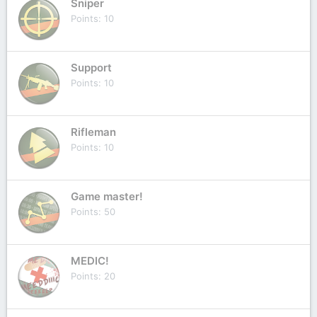
Sniper
Points
10
Support
Points
10
Rifleman
Points
10
Game master!
Points
50
MEDIC!
Points
20