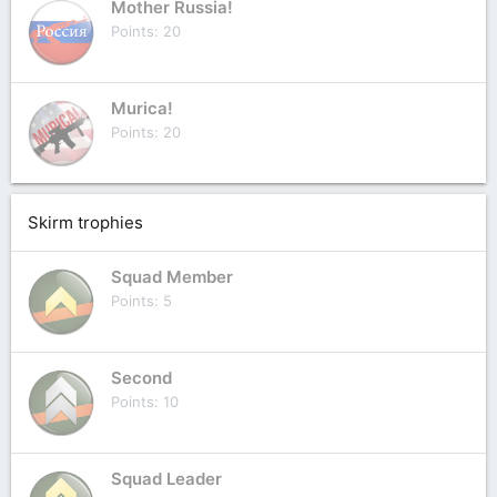
Mother Russia!
Points
20
Murica!
Points
20
Skirm trophies
Squad Member
Points
5
Second
Points
10
Squad Leader