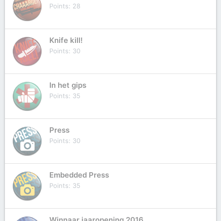
Points
28
Knife kill!
Points
30
In het gips
Points
35
Press
Points
30
Embedded Press
Points
35
Winnaar jaaropening 2016