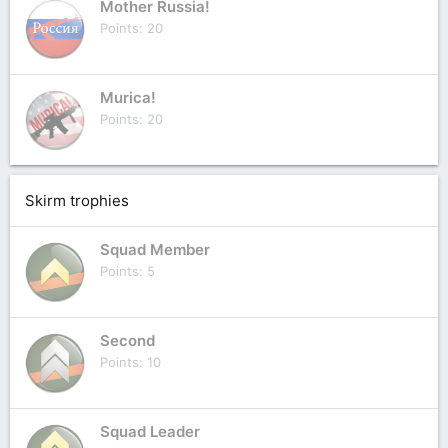
Mother Russia!
Points
20
Murica!
Points
20
Skirm trophies
Squad Member
Points
5
Second
Points
10
Squad Leader