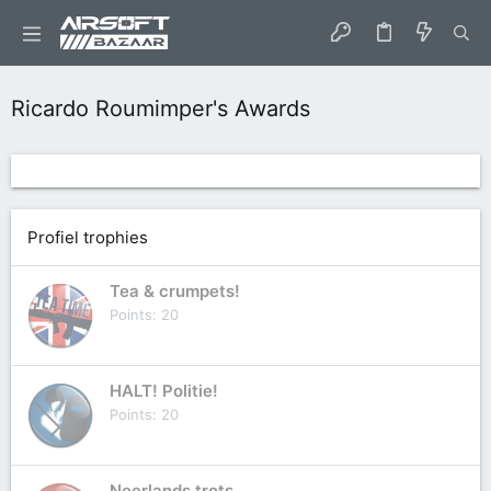
Ricardo Roumimper's Awards
Profiel trophies
Tea & crumpets!
Points
20
HALT! Politie!
Points
20
Neerlands trots