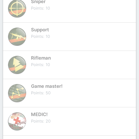
Sniper
Points
10
Support
Points
10
Rifleman
Points
10
Game master!
Points
50
MEDIC!
Points
20