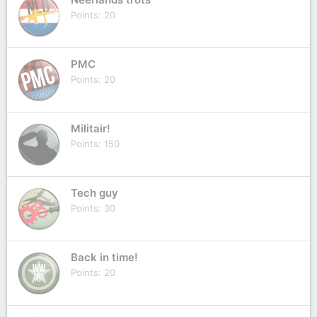
Points
20
PMC
Points
20
Militair!
Points
150
Tech guy
Points
30
Back in time!
Points
20