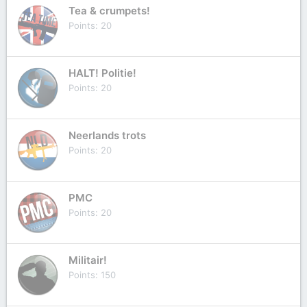
Tea & crumpets!
Points
20
HALT! Politie!
Points
20
Neerlands trots
Points
20
PMC
Points
20
Militair!
Points
150