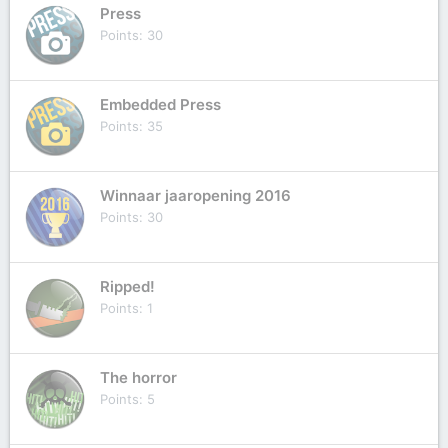
Press
Points
30
Embedded Press
Points
35
Winnaar jaaropening 2016
Points
30
Ripped!
Points
1
The horror
Points
5