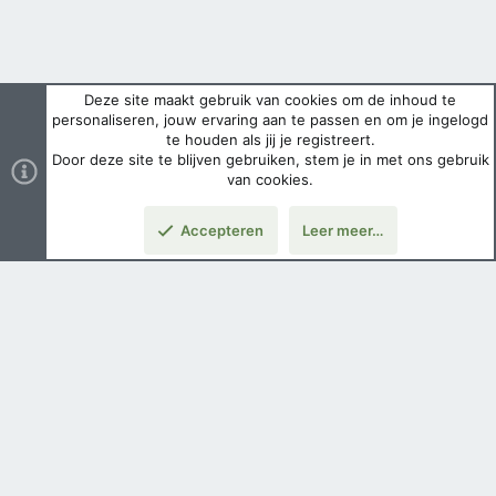
Deze site maakt gebruik van cookies om de inhoud te
personaliseren, jouw ervaring aan te passen en om je ingelogd
te houden als jij je registreert.
Door deze site te blijven gebruiken, stem je in met ons gebruik
van cookies.
Accepteren
Leer meer…
Nederlands
Voorwaarden en regels
Privacybeleid
Help
Hoofdpagina
Copyright ©
2026 Airsoft Bazaar All Rights Reserved