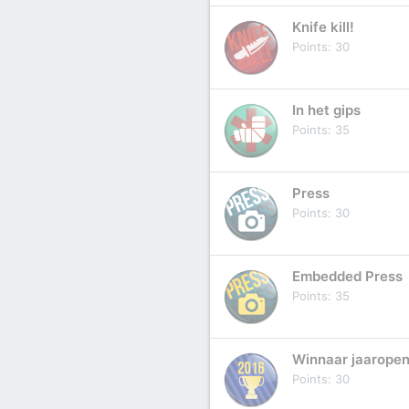
Knife kill!
Points
30
In het gips
Points
35
Press
Points
30
Embedded Press
Points
35
Winnaar jaaropen
Points
30