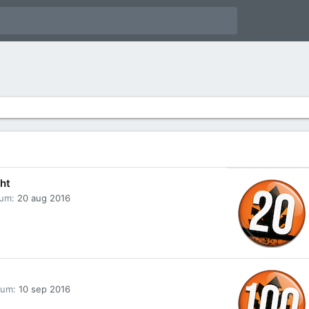
cht
tum
20 aug 2016
tum
10 sep 2016