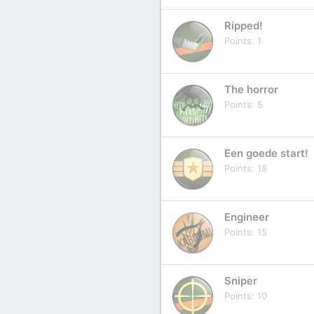
Ripped!
Points
1
The horror
Points
5
Een goede start!
Points
18
Engineer
Points
15
Sniper
Points
10