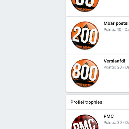
Moar posts!
Points
10
D
Verslaafd!
Points
20
D
Profiel trophies
PMC
Points
20
D