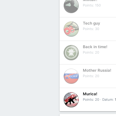
Points
150
Tech guy
Points
30
Back in time!
Points
20
Mother Russia!
Points
20
Murica!
Points
20
Datum