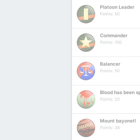
Platoon Leader
Points
50
Commander
Points
100
Balancer
Points
50
Blood has been sp
Points
20
Mount bayonet!
Points
28