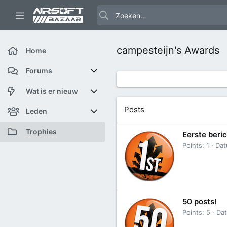
campesteijn's Awards
Home
Forums
Nieuwe berichten
Wat is er nieuw
Posts
Zoek forums
Featured content
Leden
Nieuwe berichten
Huidige bezoekers
Trophies
Eerste beri
Points
1
Da
Nieuwe profiel berichten
Nieuwe profiel berichten
Laatste bijdragen
Zoek profiel berichten
50 posts!
Points
5
Da