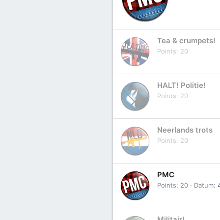
Tea & crumpets!
Points
20
HALT! Politie!
Points
20
Neerlands trots
Points
20
PMC
Points
20
Datum
Militair!