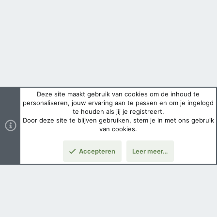
Deze site maakt gebruik van cookies om de inhoud te
personaliseren, jouw ervaring aan te passen en om je ingelogd
te houden als jij je registreert.
Door deze site te blijven gebruiken, stem je in met ons gebruik
van cookies.
Accepteren
Leer meer…
Boven
Nederlands
Voorwaarden en regels
Privacybeleid
Help
Hoofdpagina