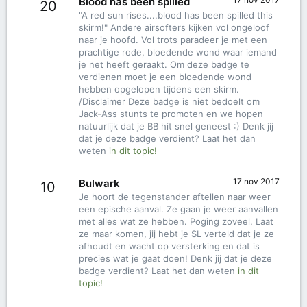
Blood has been spilled
20
"A red sun rises....blood has been spilled this
skirm!" Andere airsofters kijken vol ongeloof
naar je hoofd. Vol trots paradeer je met een
prachtige rode, bloedende wond waar iemand
je net heeft geraakt. Om deze badge te
verdienen moet je een bloedende wond
hebben opgelopen tijdens een skirm.
/Disclaimer Deze badge is niet bedoelt om
Jack-Ass stunts te promoten en we hopen
natuurlijk dat je BB hit snel geneest :) Denk jij
dat je deze badge verdient? Laat het dan
weten
in dit topic!
17 nov 2017
Bulwark
10
Je hoort de tegenstander aftellen naar weer
een epische aanval. Ze gaan je weer aanvallen
met alles wat ze hebben. Poging zoveel. Laat
ze maar komen, jij hebt je SL verteld dat je ze
afhoudt en wacht op versterking en dat is
precies wat je gaat doen! Denk jij dat je deze
badge verdient? Laat het dan weten
in dit
topic!