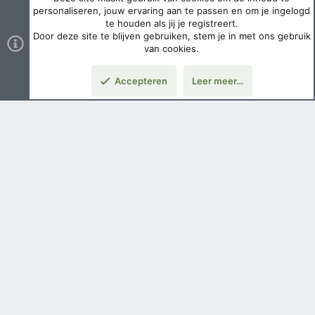
personaliseren, jouw ervaring aan te passen en om je ingelogd
te houden als jij je registreert.
Door deze site te blijven gebruiken, stem je in met ons gebruik
van cookies.
Accepteren
Leer meer…
Nederlands
Voorwaarden en regels
Privacybeleid
Help
Hoofdpagina
Copyright ©
2026 Airsoft Bazaar All Rights Reserved