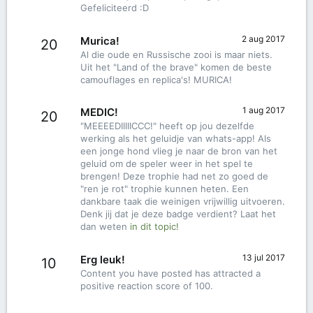
Gefeliciteerd :D
2 aug 2017
Murica!
20
Al die oude en Russische zooi is maar niets.
Uit het "Land of the brave" komen de beste
camouflages en replica's! MURICA!
1 aug 2017
MEDIC!
20
"MEEEEDIIIIICCC!" heeft op jou dezelfde
werking als het geluidje van whats-app! Als
een jonge hond vlieg je naar de bron van het
geluid om de speler weer in het spel te
brengen! Deze trophie had net zo goed de
"ren je rot" trophie kunnen heten. Een
dankbare taak die weinigen vrijwillig uitvoeren.
Denk jij dat je deze badge verdient? Laat het
dan weten
in dit topic!
13 jul 2017
Erg leuk!
10
Content you have posted has attracted a
positive reaction score of 100.