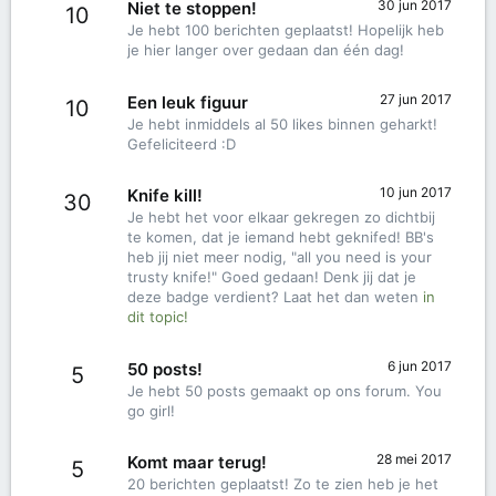
30 jun 2017
Niet te stoppen!
10
Je hebt 100 berichten geplaatst! Hopelijk heb
je hier langer over gedaan dan één dag!
27 jun 2017
Een leuk figuur
10
Je hebt inmiddels al 50 likes binnen geharkt!
Gefeliciteerd :D
10 jun 2017
Knife kill!
30
Je hebt het voor elkaar gekregen zo dichtbij
te komen, dat je iemand hebt geknifed! BB's
heb jij niet meer nodig, "all you need is your
trusty knife!" Goed gedaan! Denk jij dat je
deze badge verdient? Laat het dan weten
in
dit topic!
6 jun 2017
50 posts!
5
Je hebt 50 posts gemaakt op ons forum. You
go girl!
28 mei 2017
Komt maar terug!
5
20 berichten geplaatst! Zo te zien heb je het