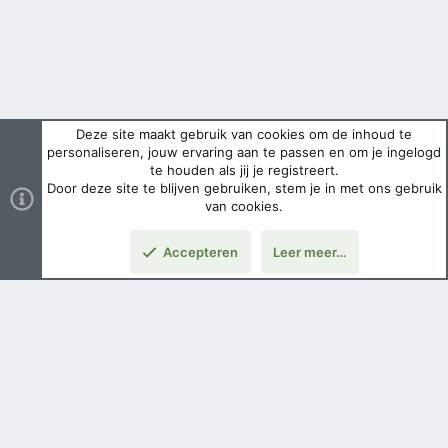
Deze site maakt gebruik van cookies om de inhoud te
personaliseren, jouw ervaring aan te passen en om je ingelogd
te houden als jij je registreert.
Door deze site te blijven gebruiken, stem je in met ons gebruik
van cookies.
Accepteren
Leer meer…
Boven
Nederlands
Voorwaarden en regels
Privacybeleid
Help
Hoofdpagina
Copyright ©
2026 Airsoft Bazaar All Rights Reserved