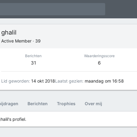
ghalil
Active Member
·
39
Berichten
Waarderingsscore
31
6
Lid geworden
14 okt 2018
Laatst gezien
maandag om 16:58
bijdragen
Berichten
Trophies
Over mij
lil's profiel.