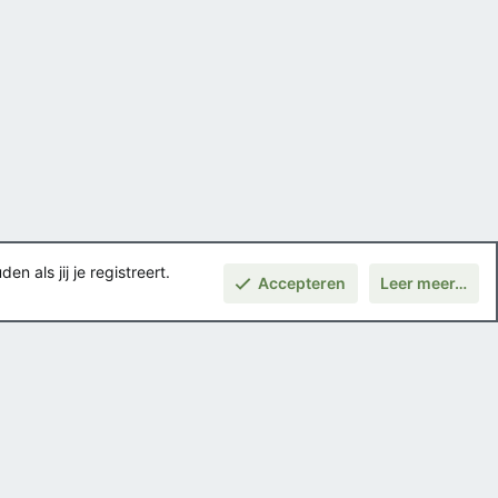
 als jij je registreert.
Accepteren
Leer meer…
Boven
Voorwaarden en regels
Privacybeleid
Help
Hoofdpagina