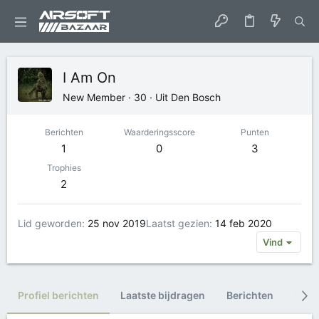
I Am On
New Member
·
30
·
Uit
Den Bosch
Berichten
Waarderingsscore
Punten
1
0
3
Trophies
2
Lid geworden
25 nov 2019
Laatst gezien
14 feb 2020
Vind
Profiel berichten
Laatste bijdragen
Berichten
Trop