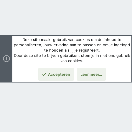
Deze site maakt gebruik van cookies om de inhoud te
personaliseren, jouw ervaring aan te passen en om je ingelogd
te houden als jij je registreert.
Door deze site te blijven gebruiken, stem je in met ons gebruik
van cookies.
Accepteren
Leer meer…
Boven
Nederlands
Voorwaarden en regels
Privacybeleid
Help
Hoofdpagina
Copyright ©
2026 Airsoft Bazaar All Rights Reserved