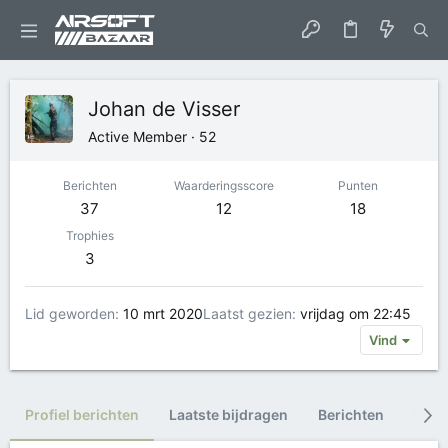
Johan de Visser
Active Member
·
52
Berichten
Waarderingsscore
Punten
37
12
18
Trophies
3
Lid geworden
10 mrt 2020
Laatst gezien
vrijdag om 22:45
Vind
Profiel berichten
Laatste bijdragen
Berichten
Trop