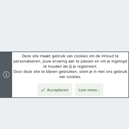
Deze site maakt gebruik van cookies om de inhoud te
personaliseren, jouw ervaring aan te passen en om je ingelogd
te houden als jij je registreert.
Door deze site te blijven gebruiken, stem je in met ons gebruik
van cookies.
Accepteren
Leer meer…
Boven
Nederlands
Voorwaarden en regels
Privacybeleid
Help
Hoofdpagina