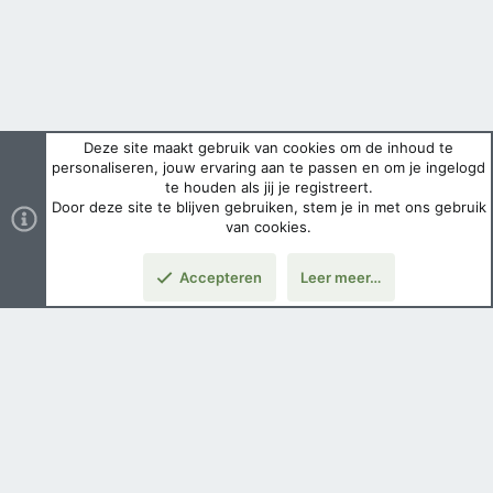
Deze site maakt gebruik van cookies om de inhoud te
personaliseren, jouw ervaring aan te passen en om je ingelogd
te houden als jij je registreert.
Door deze site te blijven gebruiken, stem je in met ons gebruik
van cookies.
Accepteren
Leer meer…
Boven
Nederlands
Voorwaarden en regels
Privacybeleid
Help
Hoofdpagina
Copyright ©
2026 Airsoft Bazaar All Rights Reserved