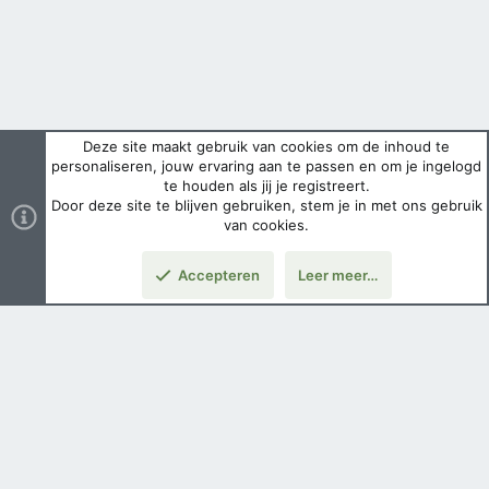
Deze site maakt gebruik van cookies om de inhoud te
personaliseren, jouw ervaring aan te passen en om je ingelogd
te houden als jij je registreert.
Door deze site te blijven gebruiken, stem je in met ons gebruik
van cookies.
Accepteren
Leer meer…
Boven
Nederlands
Voorwaarden en regels
Privacybeleid
Help
Hoofdpagina
Copyright ©
2026 Airsoft Bazaar All Rights Reserved