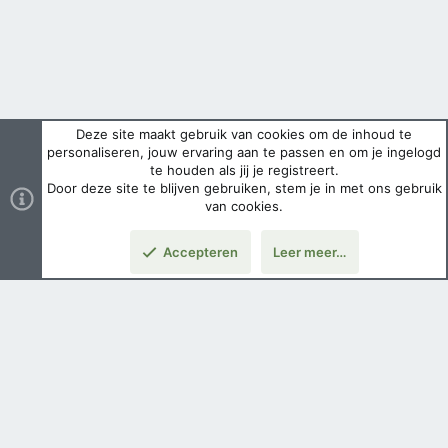
Deze site maakt gebruik van cookies om de inhoud te
personaliseren, jouw ervaring aan te passen en om je ingelogd
te houden als jij je registreert.
Door deze site te blijven gebruiken, stem je in met ons gebruik
van cookies.
Accepteren
Leer meer…
Boven
Nederlands
Voorwaarden en regels
Privacybeleid
Help
Hoofdpagina
Copyright ©
2026 Airsoft Bazaar All Rights Reserved