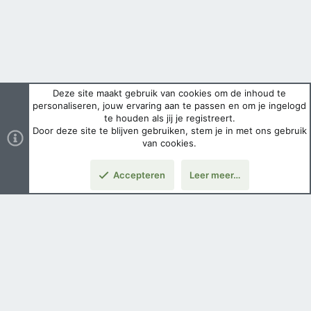
Deze site maakt gebruik van cookies om de inhoud te
personaliseren, jouw ervaring aan te passen en om je ingelogd
te houden als jij je registreert.
Door deze site te blijven gebruiken, stem je in met ons gebruik
van cookies.
Accepteren
Leer meer…
Boven
Nederlands
Voorwaarden en regels
Privacybeleid
Help
Hoofdpagina
Copyright ©
2026 Airsoft Bazaar All Rights Reserved