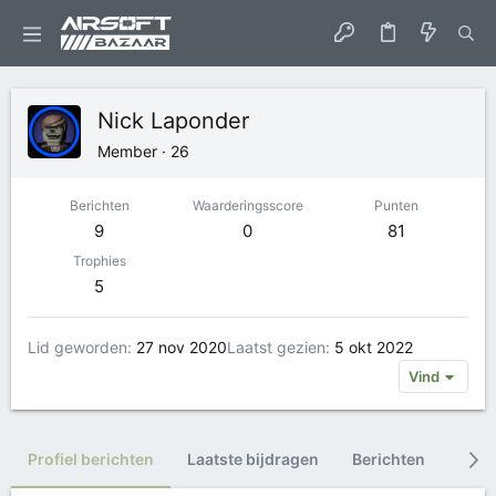
Nick Laponder
Member
·
26
Berichten
Waarderingsscore
Punten
9
0
81
Trophies
5
Lid geworden
27 nov 2020
Laatst gezien
5 okt 2022
Vind
Profiel berichten
Laatste bijdragen
Berichten
Trop