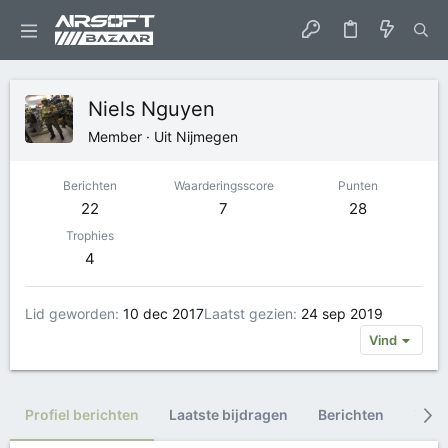
Niels Nguyen
Member
·
Uit
Nijmegen
Berichten
Waarderingsscore
Punten
22
7
28
Trophies
4
Lid geworden
10 dec 2017
Laatst gezien
24 sep 2019
Vind
Profiel berichten
Laatste bijdragen
Berichten
Trop