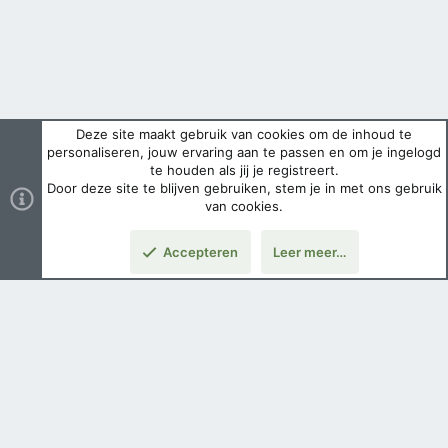
Deze site maakt gebruik van cookies om de inhoud te
personaliseren, jouw ervaring aan te passen en om je ingelogd
te houden als jij je registreert.
Door deze site te blijven gebruiken, stem je in met ons gebruik
van cookies.
Accepteren
Leer meer…
Boven
Nederlands
Voorwaarden en regels
Privacybeleid
Help
Hoofdpagina
Copyright ©
2026 Airsoft Bazaar All Rights Reserved