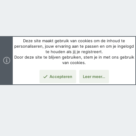
Deze site maakt gebruik van cookies om de inhoud te
personaliseren, jouw ervaring aan te passen en om je ingelogd
te houden als jij je registreert.
Door deze site te blijven gebruiken, stem je in met ons gebruik
van cookies.
Accepteren
Leer meer…
Boven
Nederlands
Voorwaarden en regels
Privacybeleid
Help
Hoofdpagina
Copyright ©
2026 Airsoft Bazaar All Rights Reserved