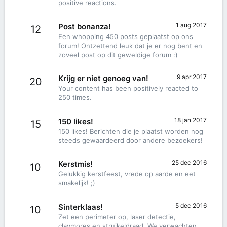
positive reactions.
1 aug 2017
Post bonanza!
12
Een whopping 450 posts geplaatst op ons
forum! Ontzettend leuk dat je er nog bent en
zoveel post op dit geweldige forum :)
9 apr 2017
Krijg er niet genoeg van!
20
Your content has been positively reacted to
250 times.
18 jan 2017
150 likes!
15
150 likes! Berichten die je plaatst worden nog
steeds gewaardeerd door andere bezoekers!
25 dec 2016
Kerstmis!
10
Gelukkig kerstfeest, vrede op aarde en eet
smakelijk! ;)
5 dec 2016
Sinterklaas!
10
Zet een perimeter op, laser detectie,
claymores en struikeldraad. We verwachten