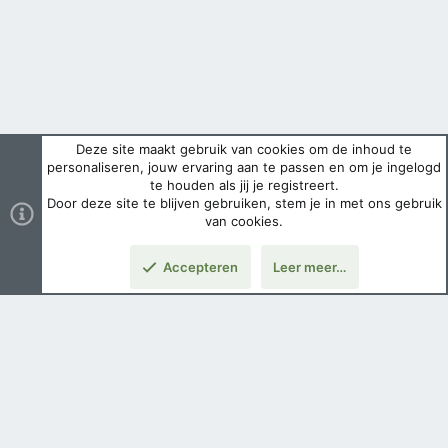
Deze site maakt gebruik van cookies om de inhoud te
personaliseren, jouw ervaring aan te passen en om je ingelogd
te houden als jij je registreert.
Door deze site te blijven gebruiken, stem je in met ons gebruik
van cookies.
Accepteren
Leer meer…
Nederlands
Voorwaarden en regels
Privacybeleid
Help
Hoofdpagina
Copyright ©
2026 Airsoft Bazaar All Rights Reserved