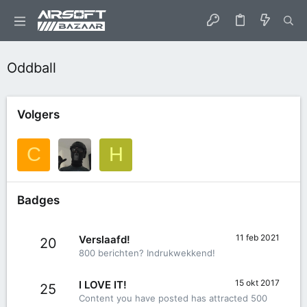
Oddball
Volgers
C
H
Badges
11 feb 2021
Verslaafd!
20
800 berichten? Indrukwekkend!
15 okt 2017
I LOVE IT!
25
Content you have posted has attracted 500