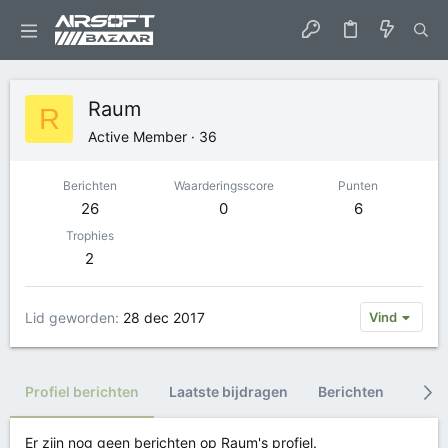
Raum
R
Active Member
·
36
Berichten
Waarderingsscore
Punten
26
0
6
Trophies
2
Lid geworden
28 dec 2017
Vind
Profiel berichten
Laatste bijdragen
Berichten
Trop
Er zijn nog geen berichten op Raum's profiel.