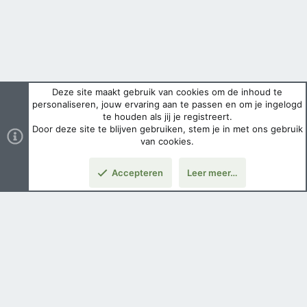
Deze site maakt gebruik van cookies om de inhoud te
personaliseren, jouw ervaring aan te passen en om je ingelogd
te houden als jij je registreert.
Door deze site te blijven gebruiken, stem je in met ons gebruik
van cookies.
Accepteren
Leer meer…
Boven
Nederlands
Voorwaarden en regels
Privacybeleid
Help
Hoofdpagina
Copyright ©
2026 Airsoft Bazaar All Rights Reserved