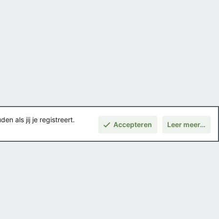
 als jij je registreert.
Accepteren
Leer meer…
Boven
Voorwaarden en regels
Privacybeleid
Help
Hoofdpagina