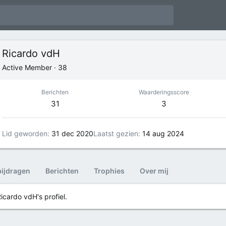
Ricardo vdH
Active Member
·
38
Berichten
Waarderingsscore
31
3
Lid geworden
31 dec 2020
Laatst gezien
14 aug 2024
bijdragen
Berichten
Trophies
Over mij
icardo vdH's profiel.