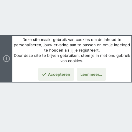
Deze site maakt gebruik van cookies om de inhoud te
personaliseren, jouw ervaring aan te passen en om je ingelogd
te houden als jij je registreert.
Door deze site te blijven gebruiken, stem je in met ons gebruik
van cookies.
Accepteren
Leer meer…
Boven
Nederlands
Voorwaarden en regels
Privacybeleid
Help
Hoofdpagina
Copyright ©
2026 Airsoft Bazaar All Rights Reserved