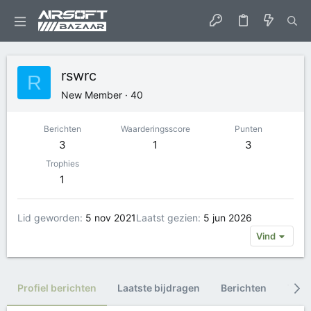
rswrc
R
New Member
·
40
Berichten
Waarderingsscore
Punten
3
1
3
Trophies
1
Lid geworden
5 nov 2021
Laatst gezien
5 jun 2026
Vind
Profiel berichten
Laatste bijdragen
Berichten
Trop