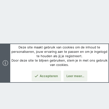
Deze site maakt gebruik van cookies om de inhoud te
personaliseren, jouw ervaring aan te passen en om je ingelogd
te houden als jij je registreert.
Door deze site te blijven gebruiken, stem je in met ons gebruik
van cookies.
Accepteren
Leer meer…
Boven
Nederlands
Voorwaarden en regels
Privacybeleid
Help
Hoofdpagina