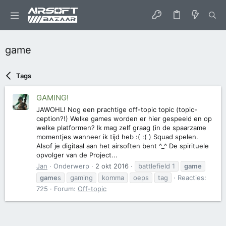
game
Tags
GAMING!
JAWOHL! Nog een prachtige off-topic topic (topic-
ception?!) Welke games worden er hier gespeeld en op
welke platformen? Ik mag zelf graag (in de spaarzame
momentjes wanneer ik tijd heb :( :( ) Squad spelen.
Alsof je digitaal aan het airsoften bent ^_^ De spirituele
opvolger van de Project...
Jan
Onderwerp
2 okt 2016
battlefield 1
game
game
s
gaming
komma
oeps
tag
Reacties:
725
Forum:
Off-topic