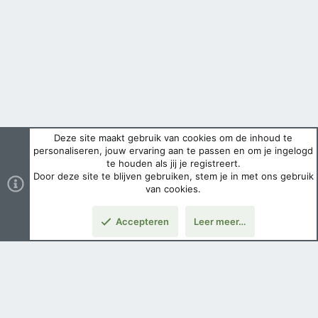
Deze site maakt gebruik van cookies om de inhoud te
personaliseren, jouw ervaring aan te passen en om je ingelogd
te houden als jij je registreert.
Door deze site te blijven gebruiken, stem je in met ons gebruik
van cookies.
Accepteren
Leer meer…
Boven
Nederlands
Voorwaarden en regels
Privacybeleid
Help
Hoofdpagina