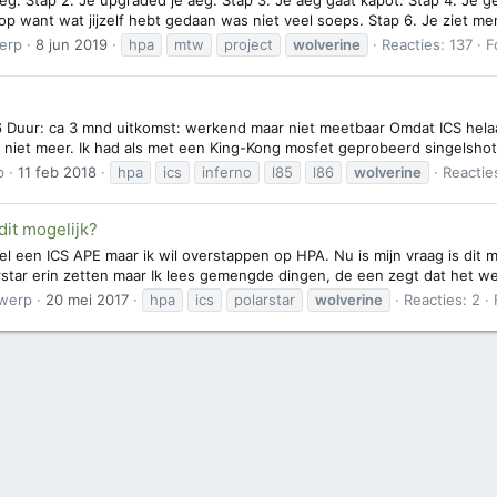
hop want wat jijzelf hebt gedaan was niet veel soeps. Stap 6. Je ziet m
erp
8 jun 2019
hpa
mtw
project
wolverine
Reacties: 137
F
 Duur: ca 3 mnd uitkomst: werkend maar niet meetbaar Omdat ICS helaa
na niet meer. Ik had als met een King-Kong mosfet geprobeerd singelsho
p
11 feb 2018
hpa
ics
inferno
l85
l86
wolverine
Reacties
dit mogelijk?
l een ICS APE maar ik wil overstappen op HPA. Nu is mijn vraag is dit m
rstar erin zetten maar Ik lees gemengde dingen, de een zegt dat het we
werp
20 mei 2017
hpa
ics
polarstar
wolverine
Reacties: 2