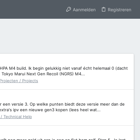
Aanmelden
Registreren
 HPA M4 build. Ik begin gelukkig niet vanaf écht helemaal 0 (dacht
de Tokyo Marui Next Gen Recoil (NGRS) M4...
Projecten / Projects
er een versie 3. Op welke punten biedt deze versie meer dan de
xtra's ipv een nieuwe gen3 kopen (lees heel wat...
/ Technical Help
ft nog meer geld uit aan je aeg en fixt hem zelf. Stap 5. Je laat