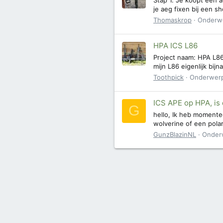
je aeg fixen bij een s
Thomaskrop
Onderw
HPA ICS L86
Project naam: HPA L86
mijn L86 eigenlijk bij
Toothpick
Onderwer
ICS APE op HPA, is 
G
hello, Ik heb momentee
wolverine of een pola
GunzBlazinNL
Onder