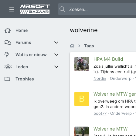
wolverine
Home
Forums
Tags
Nieuwe berichten
Wat is er nieuw
HPA M4 Build
Zoals jullie wellicht 
Zoek forums
Featured content
Leden
ik). Tijdens een ruil
Nordin
Onderwerp
Nieuwe berichten
Huidige bezoekers
Trophies
Nieuwe profiel berichten
Nieuwe profiel berichten
Wolverine MTW gen
B
Ik overweeg om HPA te
Laatste bijdragen
Zoek profiel berichten
gen2. In andere woord
boot77
Onderwerp
Wolverine MTW
Stap 1. Je koopt een a