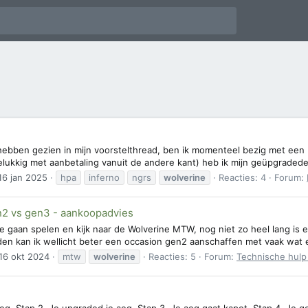
al hebben gezien in mijn voorstelthread, ben ik momenteel bezig met een
 (gelukkig met aanbetaling vanuit de andere kant) heb ik mijn geüpgrade
16 jan 2025
hpa
inferno
ngrs
wolverine
Reacties: 4
Forum:
2 vs gen3 - aankoopadvies
 gaan spelen en kijk naar de Wolverine MTW, nog niet zo heel lang is 
en kan ik wellicht beter een occasion gen2 aanschaffen met vaak wat e
16 okt 2024
mtw
wolverine
Reacties: 5
Forum:
Technische hulp 
eg. Stap 2. Je upgraded je aeg. Stap 3. Je aeg gaat kapot. Stap 4. Je gee