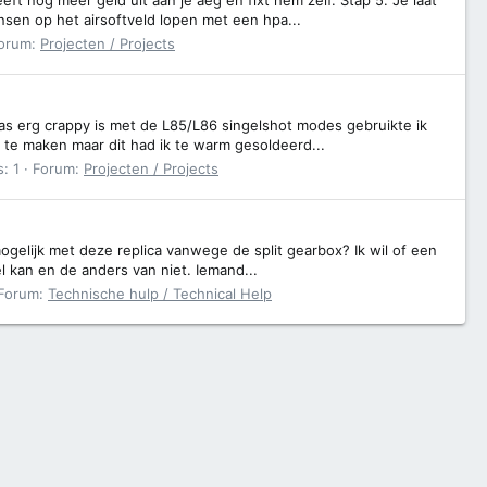
ensen op het airsoftveld lopen met een hpa...
orum:
Projecten / Projects
s erg crappy is met de L85/L86 singelshot modes gebruikte ik
t te maken maar dit had ik te warm gesoldeerd...
: 1
Forum:
Projecten / Projects
ogelijk met deze replica vanwege de split gearbox? Ik wil of een
l kan en de anders van niet. Iemand...
Forum:
Technische hulp / Technical Help