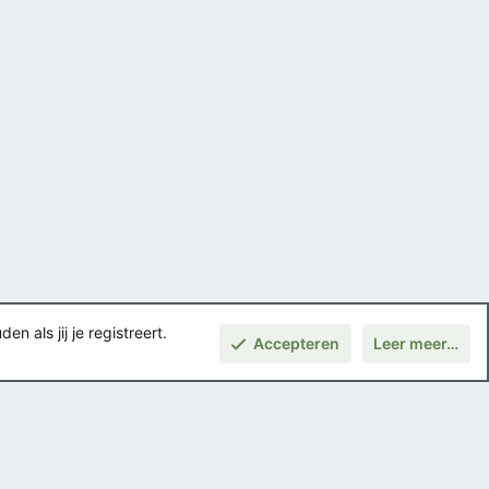
 als jij je registreert.
Accepteren
Leer meer…
Voorwaarden en regels
Privacybeleid
Help
Hoofdpagina