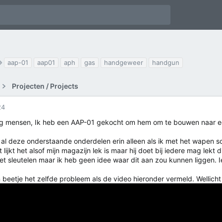
T
aap-01
aap01
aph
gas
handgeweer
handgun
a
g
Projecten / Projects
s
24
 mensen, Ik heb een AAP-01 gekocht om hem om te bouwen naar e
 al deze onderstaande onderdelen erin alleen als ik met het wapen sch
 lijkt het alsof mijn magazijn lek is maar hij doet bij iedere mag lekt 
t sleutelen maar ik heb geen idee waar dit aan zou kunnen liggen. I
n beetje het zelfde probleem als de video hieronder vermeld. Wellicht