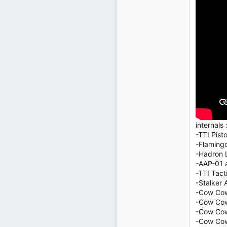
internals 
-TTI Pist
-Flaming
-Hadron
-AAP-01 a
-TTI Tact
-Stalker 
-Cow Cow
-Cow Cow
-Cow Cow 
-Cow Cow 