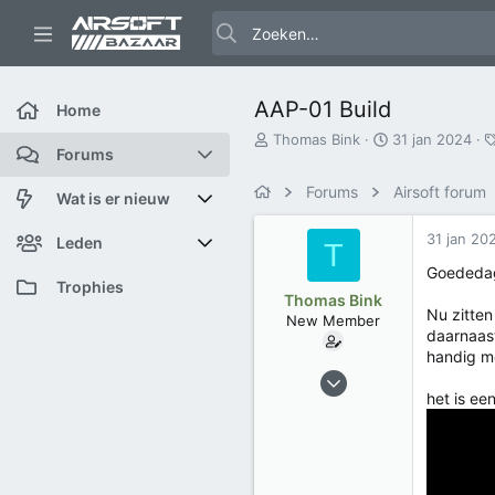
AAP-01 Build
Home
O
S
Thomas Bink
31 jan 2024
Forums
n
t
d
a
Forums
Airsoft forum
e
r
Nieuwe berichten
Wat is er nieuw
r
t
w
d
31 jan 20
Zoek forums
Featured content
Leden
T
e
a
Goededag
r
t
Nieuwe berichten
Huidige bezoekers
Trophies
p
u
Thomas Bink
Nu zitten
s
m
New Member
Nieuwe profiel berichten
Nieuwe profiel berichten
daarnaast
t
a
handig me
31 jan 2024
Laatste bijdragen
Zoek profiel berichten
r
t
het is ee
1
e
0
r