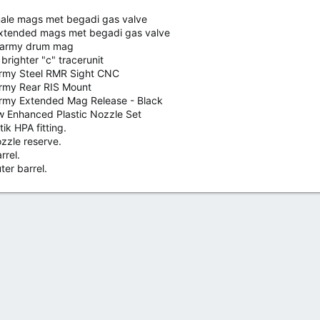
ale mags met begadi gas valve
xtended mags met begadi gas valve
n army drum mag
brighter "c" tracerunit
Army Steel RMR Sight CNC
Army Rear RIS Mount
Army Extended Mag Release - Black
 Enhanced Plastic Nozzle Set
ik HPA fitting.
zzle reserve.
rrel.
ter barrel.