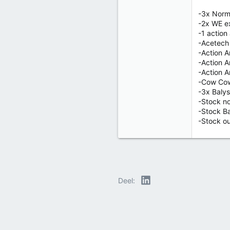
-3x Norm
-2x WE e
-1 actio
-Acetech 
-Action 
-Action 
-Action 
-Cow Cow
-3x Balyst
-Stock no
-Stock Ba
-Stock ou
LinkedIn
Deel: