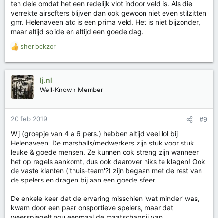
ten dele omdat het een redelijk vlot indoor veld is. Als die
n
verrekte airsofters blijven dan ook gewoon niet even stilzitten
:
grrr. Helenaveen atc is een prima veld. Het is niet bijzonder,
maar altijd solide en altijd een goede dag.
sherlockzor
W
a
a
r
lj.nl
d
Well-Known Member
e
r
i
20 feb 2019
#9
n
g
Wij (groepje van 4 a 6 pers.) hebben altijd veel lol bij
e
Helenaveen. De marshalls/medwerkers zijn stuk voor stuk
n
leuke & goede mensen. Ze kunnen ook streng zijn wanneer
:
het op regels aankomt, dus ook daarover niks te klagen! Ook
de vaste klanten ('thuis-team'?) zijn begaan met de rest van
de spelers en dragen bij aan een goede sfeer.
De enkele keer dat de ervaring misschien 'wat minder' was,
kwam door een paar onsportieve spelers, maar dat
weerspiegelt nou eenmaal de maatschappij van