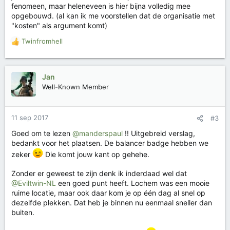
fenomeen, maar heleneveen is hier bijna volledig mee
opgebouwd. (al kan ik me voorstellen dat de organisatie met
"kosten" als argument komt)
Twinfromhell
W
a
a
r
Jan
d
Well-Known Member
e
r
i
11 sep 2017
#3
n
g
Goed om te lezen
@manderspaul
!! Uitgebreid verslag,
e
bedankt voor het plaatsen. De balancer badge hebben we
n
zeker
Die komt jouw kant op gehehe.
:
Zonder er geweest te zijn denk ik inderdaad wel dat
@Eviltwin-NL
een goed punt heeft. Lochem was een mooie
ruime locatie, maar ook daar kom je op één dag al snel op
dezelfde plekken. Dat heb je binnen nu eenmaal sneller dan
buiten.