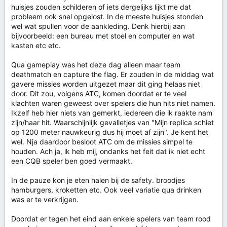
huisjes zouden schilderen of iets dergelijks lijkt me dat
probleem ook snel opgelost. In de meeste huisjes stonden
wel wat spullen voor de aankleding. Denk hierbij aan
bijvoorbeeld: een bureau met stoel en computer en wat
kasten etc etc.
Qua gameplay was het deze dag alleen maar team
deathmatch en capture the flag. Er zouden in de middag wat
gavere missies worden uitgezet maar dit ging helaas niet
door. Dit zou, volgens ATC, komen doordat er te veel
klachten waren geweest over spelers die hun hits niet namen.
Ikzelf heb hier niets van gemerkt, iedereen die ik raakte nam
zijn/haar hit. Waarschijnlijk gevalletjes van "Mijn replica schiet
op 1200 meter nauwkeurig dus hij moet af zijn". Je kent het
wel. Nja daardoor besloot ATC om de missies simpel te
houden. Ach ja, ik heb mij, ondanks het feit dat ik niet echt
een CQB speler ben goed vermaakt.
In de pauze kon je eten halen bij de safety. broodjes
hamburgers, kroketten etc. Ook veel variatie qua drinken
was er te verkrijgen.
Doordat er tegen het eind aan enkele spelers van team rood