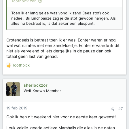
Toothpick zei:
Toen ik er lang gelee was vond ik zand (lees stof) ook
nadeel. Bij lunchpauze zag je de stof gewoon hangen. Als
alles nu bestraat is, is dat zeker een pluspunt.
Grotendeels is betraat toen ik er was. Echter waren er nog
wel wat ruimtes met een zandvloertje. Echter ervaarde ik dit
niet als vervelend of iets dergelijks.In de pauze dan ook
totaal geen last van gehad.
Toothpick
W
a
a
r
sherlockzor
d
Well-Known Member
e
r
i
19 feb 2019
#7
n
g
Ook ik ben dit weekend hier voor de eerste keer geweest!
e
n
Leuk veldje, goede actieve Marshalls die alles in de gaten