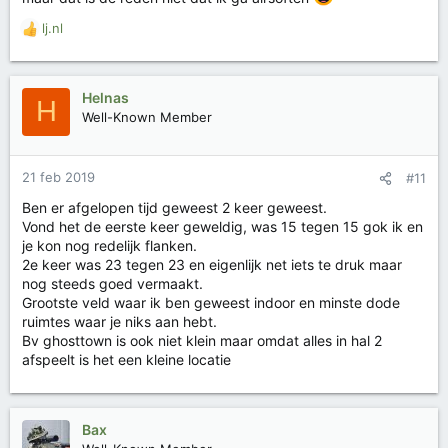
n
:
lj.nl
W
a
a
r
Helnas
H
d
Well-Known Member
e
r
i
21 feb 2019
#11
n
g
Ben er afgelopen tijd geweest 2 keer geweest.
e
Vond het de eerste keer geweldig, was 15 tegen 15 gok ik en
n
je kon nog redelijk flanken.
:
2e keer was 23 tegen 23 en eigenlijk net iets te druk maar
nog steeds goed vermaakt.
Grootste veld waar ik ben geweest indoor en minste dode
ruimtes waar je niks aan hebt.
Bv ghosttown is ook niet klein maar omdat alles in hal 2
afspeelt is het een kleine locatie
Bax