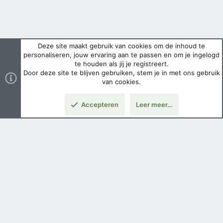
Deze site maakt gebruik van cookies om de inhoud te
personaliseren, jouw ervaring aan te passen en om je ingelogd
te houden als jij je registreert.
Door deze site te blijven gebruiken, stem je in met ons gebruik
van cookies.
Accepteren
Leer meer…
Nederlands
Voorwaarden en regels
Privacybeleid
Help
Hoofdpagina
Copyright ©
2026 Airsoft Bazaar All Rights Reserved