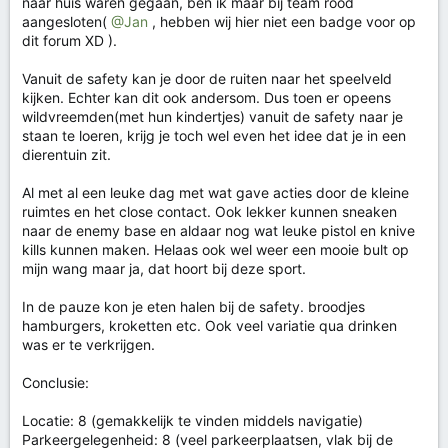
naar huis waren gegaan, ben ik maar bij team rood
aangesloten(
@Jan
, hebben wij hier niet een badge voor op
dit forum XD ).
Vanuit de safety kan je door de ruiten naar het speelveld
kijken. Echter kan dit ook andersom. Dus toen er opeens
wildvreemden(met hun kindertjes) vanuit de safety naar je
staan te loeren, krijg je toch wel even het idee dat je in een
dierentuin zit.
Al met al een leuke dag met wat gave acties door de kleine
ruimtes en het close contact. Ook lekker kunnen sneaken
naar de enemy base en aldaar nog wat leuke pistol en knive
kills kunnen maken. Helaas ook wel weer een mooie bult op
mijn wang maar ja, dat hoort bij deze sport.
In de pauze kon je eten halen bij de safety. broodjes
hamburgers, kroketten etc. Ook veel variatie qua drinken
was er te verkrijgen.
Conclusie:
Locatie: 8 (gemakkelijk te vinden middels navigatie)
Parkeergelegenheid: 8 (veel parkeerplaatsen, vlak bij de