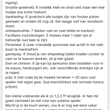
ingang)
Grootte speelveld: 6 (redelijk klein en smal veld maar wel veel
huisjes dus korte hoeken)
Aankleding: 6 (praktisch alle huisjes zijn van houten platen
gemaakt en stralen dit nog uit. Een laagje verf kan wonderen
doen)
omkleedruimte: 7 (lekker ruim en veel tafels en banken)
Facilitaire voorzieningen: 5 (helaas maar 1 toilet dat al
behoorlijk oud leek te zijn)
Personeel: 8 (zeer vriendelijk personeel wat actief in het veld
loopt te marshall'en)
gameplay: 6 (houd je van simpelweg ballen knallen zonder te
veel na te hoeven denken, zit je hier goed)
Eten en drinken: 8 (je kan bij aankomst eten bestellen voor in
de pauze, hamburgers etc. ook verschillende drankjes zijn er
te halen)
prijs: 6 (net zoals bij de meeste terreinen +-25 euro voor
spelen met eigen gear. Qua eten/drinken ook normale horeca
prijzen)
Een kleine voldoende als ik zo 1,2,3 ff terugkijk. Ik heb mij
goed vermaakt en dat voor een outdoor speler.
Mocht je in de buurt wonen, zou ik er nog wel eens vaker
heen gaan. Echter zou ik verder naar boven van Nederland