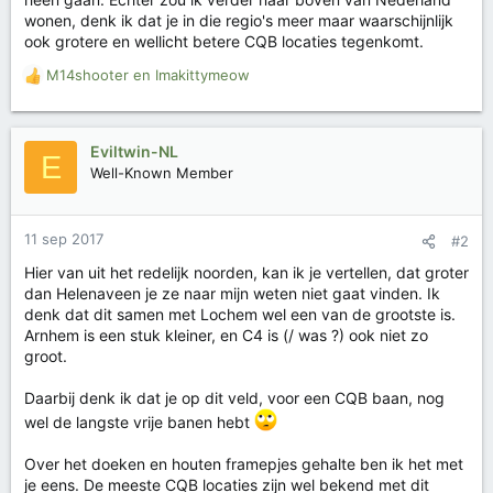
wonen, denk ik dat je in die regio's meer maar waarschijnlijk
ook grotere en wellicht betere CQB locaties tegenkomt.
M14shooter
en
Imakittymeow
W
a
a
r
Eviltwin-NL
E
d
Well-Known Member
e
r
i
11 sep 2017
#2
n
g
Hier van uit het redelijk noorden, kan ik je vertellen, dat groter
e
dan Helenaveen je ze naar mijn weten niet gaat vinden. Ik
n
denk dat dit samen met Lochem wel een van de grootste is.
:
Arnhem is een stuk kleiner, en C4 is (/ was ?) ook niet zo
groot.
Daarbij denk ik dat je op dit veld, voor een CQB baan, nog
wel de langste vrije banen hebt
Over het doeken en houten framepjes gehalte ben ik het met
je eens. De meeste CQB locaties zijn wel bekend met dit