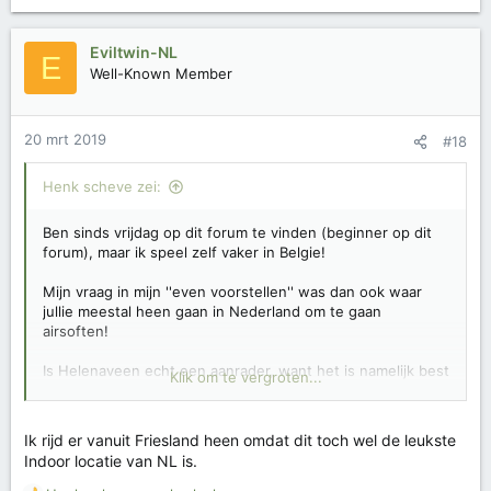
a
a
r
Eviltwin-NL
E
d
Well-Known Member
e
r
i
20 mrt 2019
#18
n
g
e
Henk scheve zei:
n
:
Ben sinds vrijdag op dit forum te vinden (beginner op dit
forum), maar ik speel zelf vaker in Belgie!
Mijn vraag in mijn ''even voorstellen'' was dan ook waar
jullie meestal heen gaan in Nederland om te gaan
airsoften!
Is Helenaveen echt een aanrader, want het is namelijk best
Klik om te vergroten...
wel een stukje rijden vanuit Limburg?
PS: als ik jouw bericht zo lees klinkt het interessant!
Ik rijd er vanuit Friesland heen omdat dit toch wel de leukste
Indoor locatie van NL is.
Groetjes!