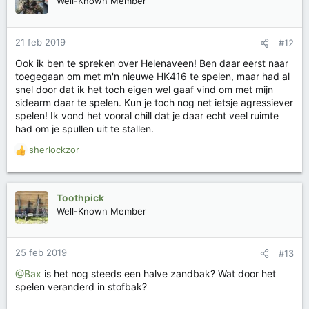
Well-Known Member
21 feb 2019
#12
Ook ik ben te spreken over Helenaveen! Ben daar eerst naar
toegegaan om met m'n nieuwe HK416 te spelen, maar had al
snel door dat ik het toch eigen wel gaaf vind om met mijn
sidearm daar te spelen. Kun je toch nog net ietsje agressiever
spelen! Ik vond het vooral chill dat je daar echt veel ruimte
had om je spullen uit te stallen.
sherlockzor
W
a
a
r
Toothpick
d
Well-Known Member
e
r
i
25 feb 2019
#13
n
g
@Bax
is het nog steeds een halve zandbak? Wat door het
e
spelen veranderd in stofbak?
n
: