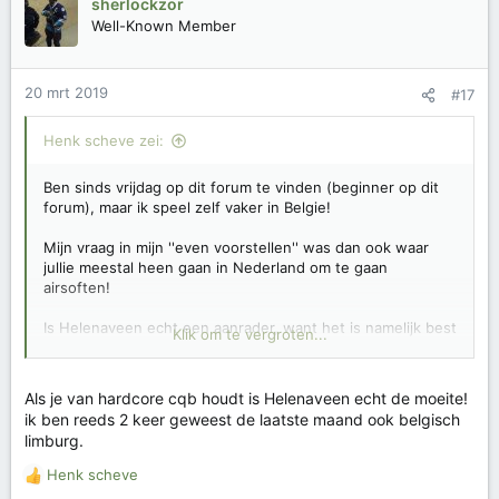
sherlockzor
Well-Known Member
20 mrt 2019
#17
Henk scheve zei:
Ben sinds vrijdag op dit forum te vinden (beginner op dit
forum), maar ik speel zelf vaker in Belgie!
Mijn vraag in mijn ''even voorstellen'' was dan ook waar
jullie meestal heen gaan in Nederland om te gaan
airsoften!
Is Helenaveen echt een aanrader, want het is namelijk best
Klik om te vergroten...
wel een stukje rijden vanuit Limburg?
PS: als ik jouw bericht zo lees klinkt het interessant!
Als je van hardcore cqb houdt is Helenaveen echt de moeite!
ik ben reeds 2 keer geweest de laatste maand ook belgisch
Groetjes!
limburg.
Henk
Henk scheve
W