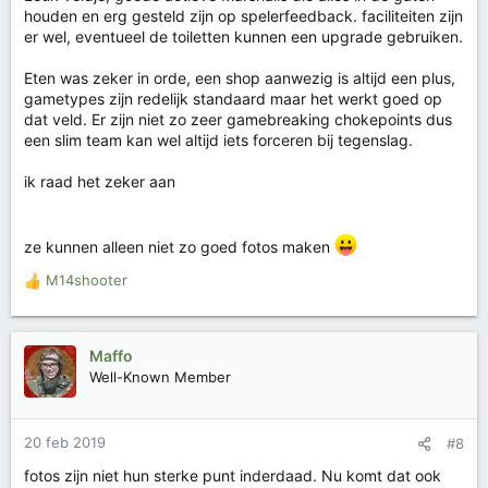
:
houden en erg gesteld zijn op spelerfeedback. faciliteiten zijn
er wel, eventueel de toiletten kunnen een upgrade gebruiken.
Eten was zeker in orde, een shop aanwezig is altijd een plus,
gametypes zijn redelijk standaard maar het werkt goed op
dat veld. Er zijn niet zo zeer gamebreaking chokepoints dus
een slim team kan wel altijd iets forceren bij tegenslag.
ik raad het zeker aan
ze kunnen alleen niet zo goed fotos maken
M14shooter
W
a
a
r
Maffo
d
Well-Known Member
e
r
i
20 feb 2019
#8
n
g
fotos zijn niet hun sterke punt inderdaad. Nu komt dat ook
e