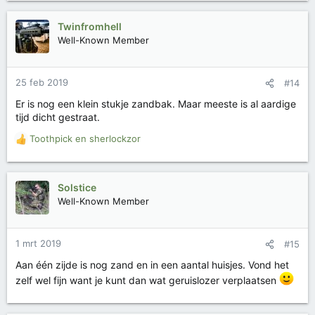
Twinfromhell
Well-Known Member
25 feb 2019
#14
Er is nog een klein stukje zandbak. Maar meeste is al aardige
tijd dicht gestraat.
Toothpick
en
sherlockzor
W
a
a
r
Solstice
d
Well-Known Member
e
r
i
1 mrt 2019
#15
n
g
Aan één zijde is nog zand en in een aantal huisjes. Vond het
e
zelf wel fijn want je kunt dan wat geruislozer verplaatsen
n
: