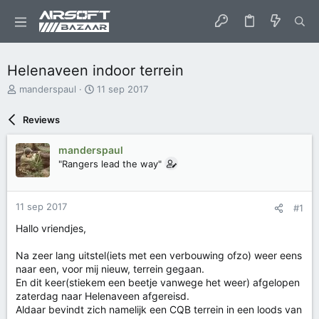
Helenaveen indoor terrein
O
S
manderspaul
11 sep 2017
n
t
d
a
Reviews
e
r
r
t
manderspaul
w
d
"Rangers lead the way"
e
a
r
t
p
u
s
m
11 sep 2017
#1
t
Hallo vriendjes,
a
r
Na zeer lang uitstel(iets met een verbouwing ofzo) weer eens
t
e
naar een, voor mij nieuw, terrein gegaan.
r
En dit keer(stiekem een beetje vanwege het weer) afgelopen
zaterdag naar Helenaveen afgereisd.
Aldaar bevindt zich namelijk een CQB terrein in een loods van