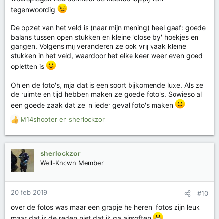
tegenwoordig
De opzet van het veld is (naar mijn mening) heel gaaf: goede
balans tussen open stukken en kleine 'close by' hoekjes en
gangen. Volgens mij veranderen ze ook vrij vaak kleine
stukken in het veld, waardoor het elke keer weer even goed
opletten is
Oh en de foto's, mja dat is een soort bijkomende luxe. Als ze
de ruimte en tijd hebben maken ze goede foto's. Sowieso al
een goede zaak dat ze in ieder geval foto's maken
M14shooter
en
sherlockzor
W
a
a
r
sherlockzor
d
Well-Known Member
e
r
i
20 feb 2019
#10
n
g
over de fotos was maar een grapje he heren, fotos zijn leuk
e
maar dat is de reden niet dat ik ga airsoften