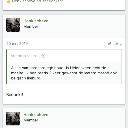
Henk scheve
en
sherlockzor
W
Henk
a
a
r
Henk scheve
d
Member
e
r
i
20 mrt 2019
#19
n
g
e
sherlockzor zei:
n
:
Als je van hardcore cqb houdt is Helenaveen echt de
moeite! ik ben reeds 2 keer geweest de laatste maand ook
belgisch limburg.
Bedankt!
Henk scheve
Member