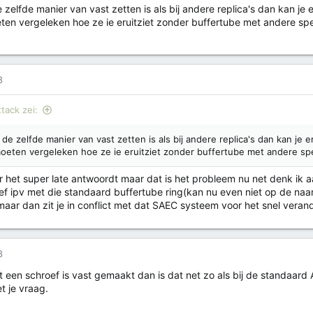
e zelfde manier van vast zetten is als bij andere replica's dan kan 
en vergeleken hoe ze ie eruitziet zonder buffertube met andere sp
8
tack zei:
 de zelfde manier van vast zetten is als bij andere replica's dan kan j
oeten vergeleken hoe ze ie eruitziet zonder buffertube met andere sp
r het super late antwoordt maar dat is het probleem nu net denk ik 
f ipv met die standaard buffertube ring(kan nu even niet op de na
maar dan zit je in conflict met dat SAEC systeem voor het snel veran
8
et een schroef is vast gemaakt dan is dat net zo als bij de standaard A
t je vraag.