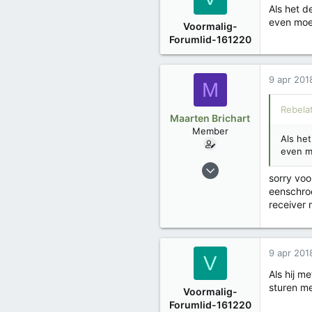
Als het d
even moet
Voormalig-
Forumlid-161220
9 apr 201
M
Rebelat
Maarten Brichart
Member
Als het
even m
6 jan 2018
sorry voo
9
eenschroe
1
receiver 
Trophies
2
9 apr 201
V
Als hij m
sturen me
Voormalig-
Forumlid-161220