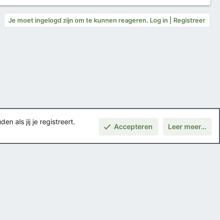
Je moet ingelogd zijn om te kunnen reageren. Log in | Registreer
 als jij je registreert.
Accepteren
Leer meer…
Boven
Voorwaarden en regels
Privacybeleid
Help
Hoofdpagina