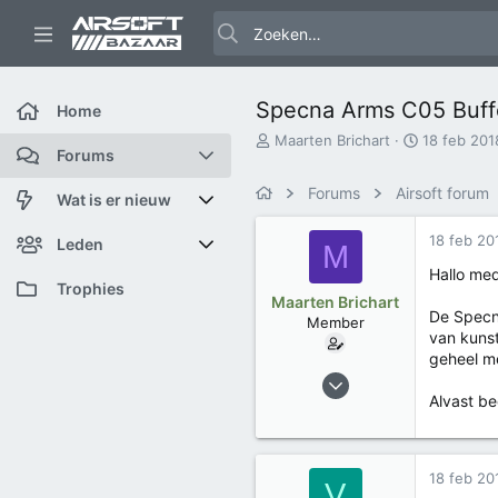
Specna Arms C05 Buff
Home
O
S
Maarten Brichart
18 feb 201
Forums
n
t
d
a
Forums
Airsoft forum
e
r
Nieuwe berichten
Wat is er nieuw
r
t
w
d
18 feb 20
Zoek forums
Featured content
Leden
M
e
a
Hallo med
r
t
Nieuwe berichten
Huidige bezoekers
Trophies
p
u
Maarten Brichart
De Specna
s
m
Member
Nieuwe profiel berichten
Nieuwe profiel berichten
van kunst
t
a
geheel me
6 jan 2018
Laatste bijdragen
Zoek profiel berichten
r
t
Alvast be
9
e
1
r
Trophies
2
18 feb 20
V