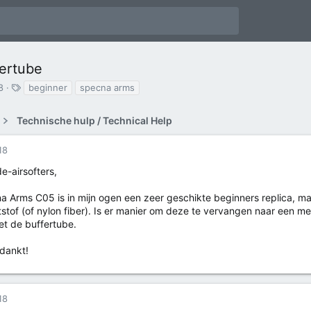
ertube
T
8
beginner
specna arms
a
g
Technische hulp / Technical Help
s
18
e-airsofters,
 Arms C05 is in mijn ogen een zeer geschikte beginners replica, maa
stof (of nylon fiber). Is er manier om deze te vervangen naar een met
t de buffertube.
dankt!
18