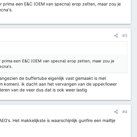
je er prima een E&C (OEM van specna) erop zetten, maar zou je
ecna's.
#3
e er prima een E&C (OEM van specna) erop zetten, maar zou je
ecna's.
aangezien de buffertube eigenlijk vast gemaakt is met
am komen). ik dacht aan het vervangen van de upper/lower
deren van de veer dus dat is ook weer lastig
#4
EG's. Het makkelijkste is waarschijnlijk gunfire een mailtje