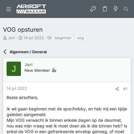
VOG opsturen
O
S
T
Jori
14 jul 2022
beginner
vog
n
t
a
d
a
g
Algemeen / General
e
r
s
r
t
w
d
Jori
J
e
a
New Member
r
t
p
u
s
m
14 jul 2022
#1
t
a
Beste airsofters,
r
t
Ik wil gaan beginnen met de spor/hobby, en heb mij een tijdje
e
geleden aangemeld.
r
Mijn VOG verwacht ik binnen enkele dagen op de deurmat,
nou was mijn vraag wat ik moet doen als ik die binnen heb? Is
enkel de VOG in een gefrankeerde envelop genoeg, of moet