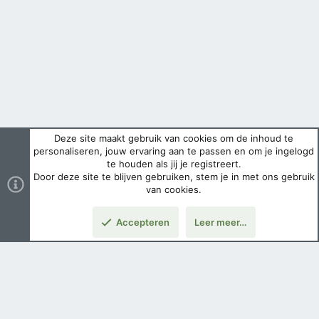
Deze site maakt gebruik van cookies om de inhoud te
personaliseren, jouw ervaring aan te passen en om je ingelogd
te houden als jij je registreert.
Door deze site te blijven gebruiken, stem je in met ons gebruik
van cookies.
Accepteren
Leer meer…
Boven
Nederlands
Voorwaarden en regels
Privacybeleid
Help
Hoofdpagina