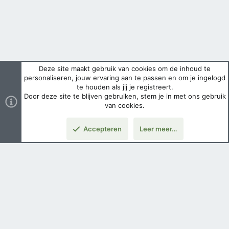
Deze site maakt gebruik van cookies om de inhoud te
personaliseren, jouw ervaring aan te passen en om je ingelogd
te houden als jij je registreert.
Door deze site te blijven gebruiken, stem je in met ons gebruik
van cookies.
Accepteren
Leer meer…
Boven
Nederlands
Voorwaarden en regels
Privacybeleid
Help
Hoofdpagina
Copyright ©
2026 Airsoft Bazaar All Rights Reserved