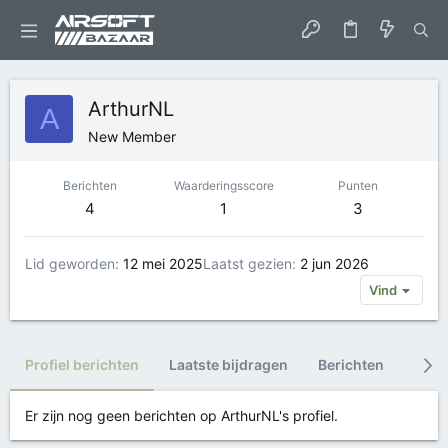
ArthurNL
A
New Member
Berichten
Waarderingsscore
Punten
4
1
3
Lid geworden
12 mei 2025
Laatst gezien
2 jun 2026
Vind
Profiel berichten
Laatste bijdragen
Berichten
Trop
Er zijn nog geen berichten op ArthurNL's profiel.