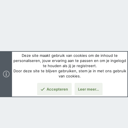
Deze site maakt gebruik van cookies om de inhoud te
personaliseren, jouw ervaring aan te passen en om je ingelogd
te houden als jij je registreert.
Door deze site te blijven gebruiken, stem je in met ons gebruik
van cookies.
Accepteren
Leer meer…
Boven
Nederlands
Voorwaarden en regels
Privacybeleid
Help
Hoofdpagina