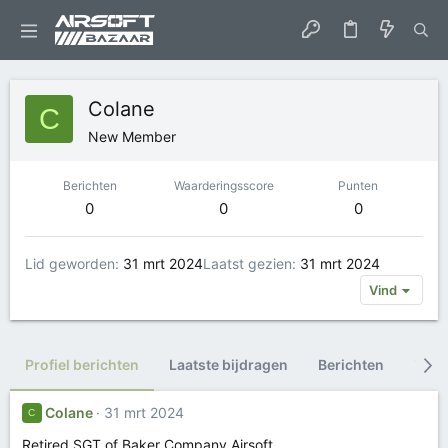
Colane
C
New Member
Berichten
Waarderingsscore
Punten
0
0
0
Lid geworden
31 mrt 2024
Laatst gezien
31 mrt 2024
Vind
Profiel berichten
Laatste bijdragen
Berichten
Trop
Colane
31 mrt 2024
C
Retired SGT of Baker Company Airsoft