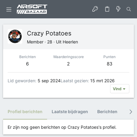
Crazy Potatoes
Member
·
28
·
Uit
Heerlen
Berichten
Waarderingsscore
Punten
6
2
83
Lid geworden
5 sep 2024
Laatst gezien
15 mrt 2026
Vind
Profiel berichten
Laatste bijdragen
Berichten
Trop
Er zijn nog geen berichten op Crazy Potatoes's profiel.