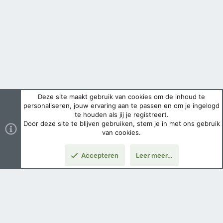
Deze site maakt gebruik van cookies om de inhoud te
personaliseren, jouw ervaring aan te passen en om je ingelogd
te houden als jij je registreert.
Door deze site te blijven gebruiken, stem je in met ons gebruik
van cookies.
Accepteren
Leer meer…
Boven
Nederlands
Voorwaarden en regels
Privacybeleid
Help
Hoofdpagina