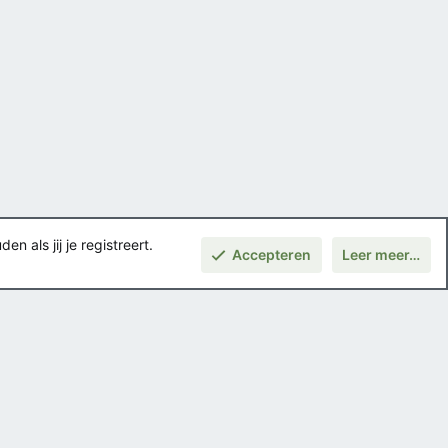
 als jij je registreert.
Accepteren
Leer meer…
Boven
Voorwaarden en regels
Privacybeleid
Help
Hoofdpagina