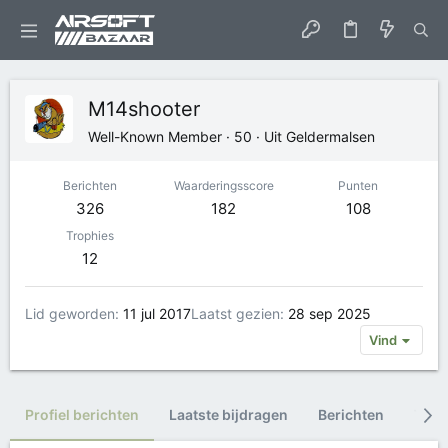
M14shooter
Well-Known Member
·
50
·
Uit
Geldermalsen
Berichten
Waarderingsscore
Punten
326
182
108
Trophies
12
Lid geworden
11 jul 2017
Laatst gezien
28 sep 2025
Vind
Profiel berichten
Laatste bijdragen
Berichten
Trop