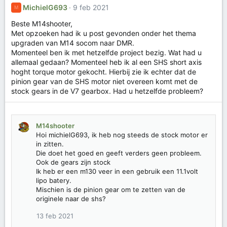
MichielG693
9 feb 2021
M
Beste M14shooter,
Met opzoeken had ik u post gevonden onder het thema
upgraden van M14 socom naar DMR.
Momenteel ben ik met hetzelfde project bezig. Wat had u
allemaal gedaan? Momenteel heb ik al een SHS short axis
hoght torque motor gekocht. Hierbij zie ik echter dat de
pinion gear van de SHS motor niet overeen komt met de
stock gears in de V7 gearbox. Had u hetzelfde probleem?
M14shooter
Hoi michielG693, ik heb nog steeds de stock motor er
in zitten.
Die doet het goed en geeft verders geen probleem.
Ook de gears zijn stock
Ik heb er een m130 veer in een gebruik een 11.1volt
lipo batery.
Mischien is de pinion gear om te zetten van de
originele naar de shs?
13 feb 2021