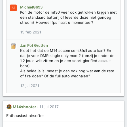
MichielG693
M
Kon de motor de m130 veer ook getrokken krijgen met
een standaard batterij of leverde deze niet genoeg
stroom? Hoeveel fps haalt u momenteel?
15 feb 2021
Jan Pot Grutten
Klopt het dat de M14 socom semi&full auto kan? En
dat je voor DMR single only moet? (tenzij je onder de
1.2 joule wilt zitten en je een soort glorified assault
bent)
Als beide ja is, moest je dan ook nog wat aan de rate
of fire doen? Of de full auto weghalen?
12 jul 2021
M14shooter
11 jul 2017
Enthousiast airsofter