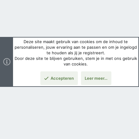
Deze site maakt gebruik van cookies om de inhoud te
personaliseren, jouw ervaring aan te passen en om je ingelogd
te houden als jij je registreert.
Door deze site te blijven gebruiken, stem je in met ons gebruik
van cookies.
Accepteren
Leer meer…
Boven
Nederlands
Voorwaarden en regels
Privacybeleid
Help
Hoofdpagina
Copyright ©
2026 Airsoft Bazaar All Rights Reserved