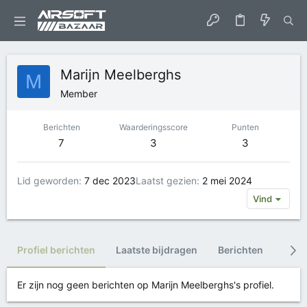
Marijn Meelberghs
M
Member
Berichten
Waarderingsscore
Punten
7
3
3
Lid geworden
7 dec 2023
Laatst gezien
2 mei 2024
Vind
Profiel berichten
Laatste bijdragen
Berichten
Trop
Er zijn nog geen berichten op Marijn Meelberghs's profiel.