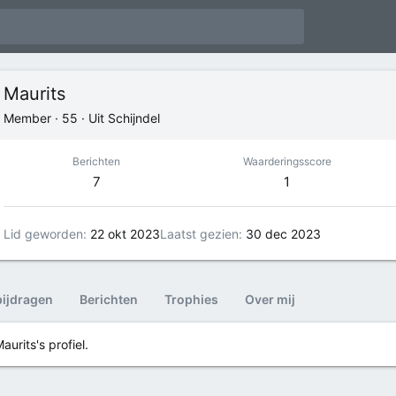
Maurits
Member
·
55
·
Uit
Schijndel
Berichten
Waarderingsscore
7
1
Lid geworden
22 okt 2023
Laatst gezien
30 dec 2023
bijdragen
Berichten
Trophies
Over mij
urits's profiel.