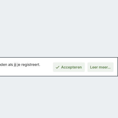
 als jij je registreert.
Accepteren
Leer meer…
Boven
Voorwaarden en regels
Privacybeleid
Help
Hoofdpagina