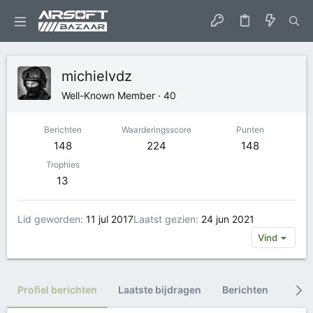
michielvdz
Well-Known Member
·
40
Berichten
Waarderingsscore
Punten
148
224
148
Trophies
13
Lid geworden
11 jul 2017
Laatst gezien
24 jun 2021
Vind
Profiel berichten
Laatste bijdragen
Berichten
Trop