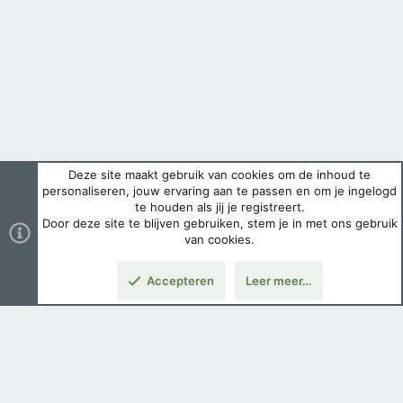
Deze site maakt gebruik van cookies om de inhoud te
personaliseren, jouw ervaring aan te passen en om je ingelogd
te houden als jij je registreert.
Door deze site te blijven gebruiken, stem je in met ons gebruik
van cookies.
Accepteren
Leer meer…
Boven
Nederlands
Voorwaarden en regels
Privacybeleid
Help
Hoofdpagina