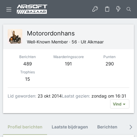
Motorordonhans
Well-Known Member
·
56
·
Uit
Alkmaar
Berichten
Waarderingsscore
Punten
489
191
290
Trophies
15
Lid geworden
23 okt 2014
Laatst gezien
zondag om 16:31
Vind
Profiel berichten
Laatste bijdragen
Berichten
Trop