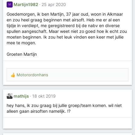
Martijn1982
25 apr 2020
M
Goedemorgen, ik ben Martijn, 37 jaar oud, woon in Alkmaar
en zou heel graag beginnen met airsoft. Heb me er al een
tijdje in verdiept, me geregistreerd bij de nabv en diverse
spullen aangeschaft. Maar weet niet zo goed hoe ik echt zou
moeten beginnen. Ik zou het leuk vinden een keer met jullie
mee te mogen.
Groeten Martijn
Motorordonhans
W
a
a
r
mathijs
18 okt 2019
d
e
hey hans, ik zou graag bij jullie groep/team komen. wil niet
r
alleen gaan airsoften namelijk. !?
i
n
g
e