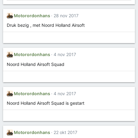
a
a
r
Motorordonhans
28 nov 2017
d
e
Druk bezig , met Noord Holland Airsoft
r
i
n
g
e
Motorordonhans
4 nov 2017
n
:
Noord Holland Airsoft Squad
Motorordonhans
4 nov 2017
Noord Holland Airsoft Squad is gestart
Motorordonhans
22 okt 2017