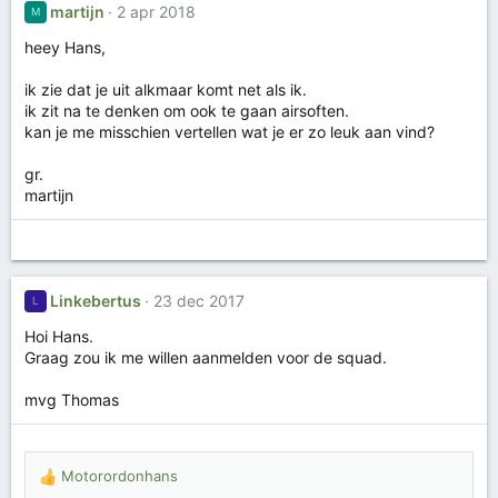
martijn
2 apr 2018
M
heey Hans,
ik zie dat je uit alkmaar komt net als ik.
ik zit na te denken om ook te gaan airsoften.
kan je me misschien vertellen wat je er zo leuk aan vind?
gr.
martijn
Linkebertus
23 dec 2017
L
Hoi Hans.
Graag zou ik me willen aanmelden voor de squad.
mvg Thomas
Motorordonhans
W