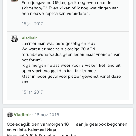
En vrijdagavond (19 jan) ga ik nog even naar de
skirmshop/C4 Even kijken of ik nog wat dingen aan
een nieuwe replica kan veranderen.
15 jan 2017
Vladimir
Jammer man,was bere gezellig en leuk.
We waren er met zo'n slordige 30 ACN
forumbewoners.(dus geen leden maar vrienden van
het forum)
Ik ga morgen helaas weer voor 3 weken het land uit
op m vrachtwaggel dus kan ik niet mee.
Maar in ieder geval veel plezier gewenst vanaf deze
kant.
15 jan 2017
Vladimir
18 nov 2016
Goeiedag,ik ben vanmorgen 18-11 aan je gearbox begonnen
en nu istie helemaal klaar.
Hij schiet 320 FPS met mijn cilinder.