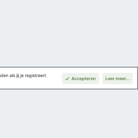
 als jij je registreert.
Accepteren
Leer meer…
Boven
Voorwaarden en regels
Privacybeleid
Help
Hoofdpagina