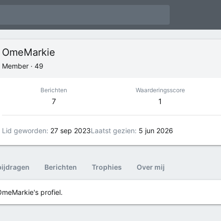
OmeMarkie
Member
·
49
Berichten
Waarderingsscore
7
1
Lid geworden
27 sep 2023
Laatst gezien
5 jun 2026
bijdragen
Berichten
Trophies
Over mij
OmeMarkie's profiel.