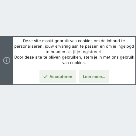
Deze site maakt gebruik van cookies om de inhoud te
personaliseren, jouw ervaring aan te passen en om je ingelogd
te houden als jij je registreert.
Door deze site te blijven gebruiken, stem je in met ons gebruik
van cookies.
Accepteren
Leer meer…
Boven
Nederlands
Voorwaarden en regels
Privacybeleid
Help
Hoofdpagina
Copyright ©
2026 Airsoft Bazaar All Rights Reserved