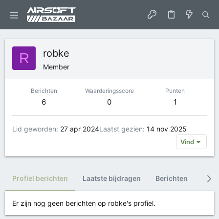
robke
R
Member
Berichten
Waarderingsscore
Punten
6
0
1
Lid geworden
27 apr 2024
Laatst gezien
14 nov 2025
Vind
Profiel berichten
Laatste bijdragen
Berichten
Trop
Er zijn nog geen berichten op robke's profiel.