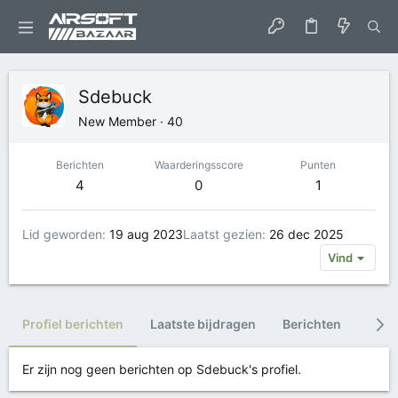
Sdebuck
New Member
·
40
Berichten
Waarderingsscore
Punten
4
0
1
Lid geworden
19 aug 2023
Laatst gezien
26 dec 2025
Vind
Profiel berichten
Laatste bijdragen
Berichten
Trop
Er zijn nog geen berichten op Sdebuck's profiel.