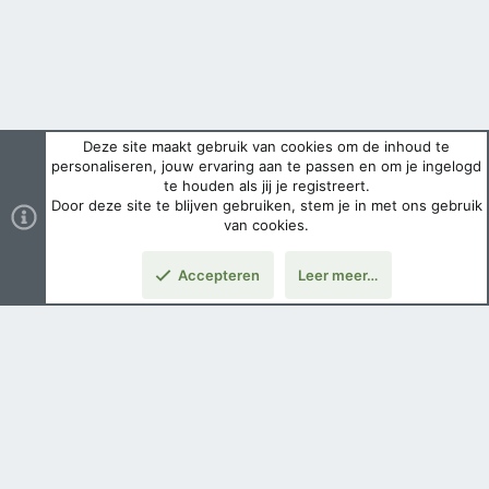
Deze site maakt gebruik van cookies om de inhoud te
personaliseren, jouw ervaring aan te passen en om je ingelogd
te houden als jij je registreert.
Door deze site te blijven gebruiken, stem je in met ons gebruik
van cookies.
Accepteren
Leer meer…
Boven
Nederlands
Voorwaarden en regels
Privacybeleid
Help
Hoofdpagina
Copyright ©
2026 Airsoft Bazaar All Rights Reserved