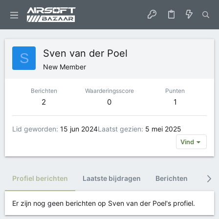
Sven van der Poel
S
New Member
Berichten
Waarderingsscore
Punten
2
0
1
Lid geworden
15 jun 2024
Laatst gezien
5 mei 2025
Vind
Profiel berichten
Laatste bijdragen
Berichten
Trop
Er zijn nog geen berichten op Sven van der Poel's profiel.