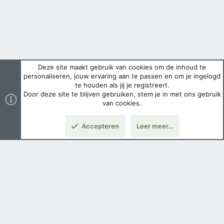
Deze site maakt gebruik van cookies om de inhoud te
personaliseren, jouw ervaring aan te passen en om je ingelogd
te houden als jij je registreert.
Door deze site te blijven gebruiken, stem je in met ons gebruik
van cookies.
Accepteren
Leer meer…
Boven
Nederlands
Voorwaarden en regels
Privacybeleid
Help
Hoofdpagina
Copyright ©
2026 Airsoft Bazaar All Rights Reserved